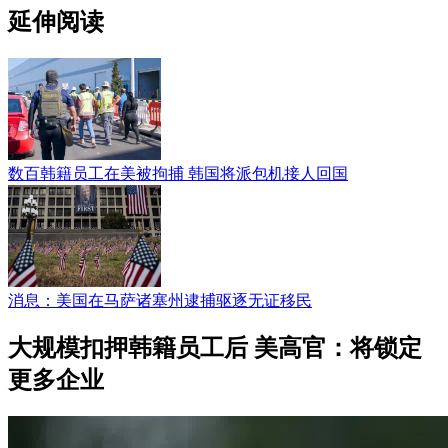
延伸阅读
数百韩籍员工在美被拘捕 韩国将派包机接人回国
消息：美国在马萨诸塞州逮捕驱逐无证移民
大规模扣押韩籍员工后 美高官：将锁定
更多企业