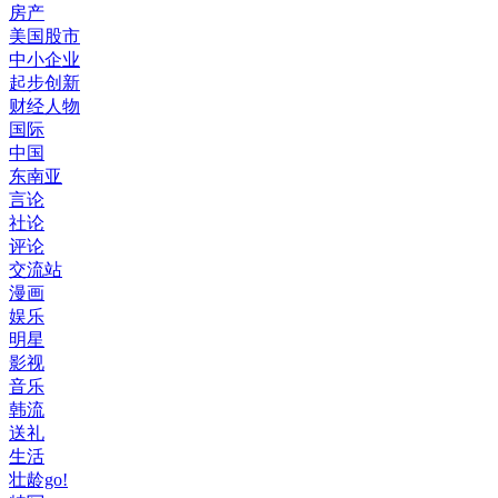
房产
美国股市
中小企业
起步创新
财经人物
国际
中国
东南亚
言论
社论
评论
交流站
漫画
娱乐
明星
影视
音乐
韩流
送礼
生活
壮龄go!