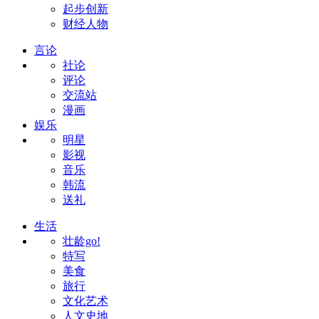
起步创新
财经人物
言论
社论
评论
交流站
漫画
娱乐
明星
影视
音乐
韩流
送礼
生活
壮龄go!
特写
美食
旅行
文化艺术
人文史地