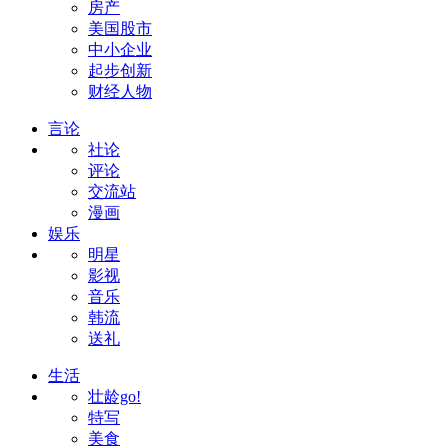
房产
美国股市
中小企业
起步创新
财经人物
言论
社论
评论
交流站
漫画
娱乐
明星
影视
音乐
韩流
送礼
生活
壮龄go!
特写
美食