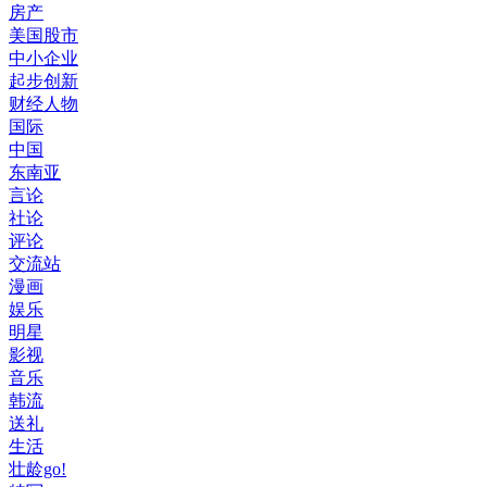
房产
美国股市
中小企业
起步创新
财经人物
国际
中国
东南亚
言论
社论
评论
交流站
漫画
娱乐
明星
影视
音乐
韩流
送礼
生活
壮龄go!