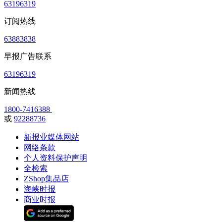
63196319
订阅热线
63883838
早报广告联系
63196319
新闻热线
1800-7416388
或
92288736
新报业媒体网站
网络条款
个人资料保护声明
全检索
ZShop集品店
海峡时报
商业时报