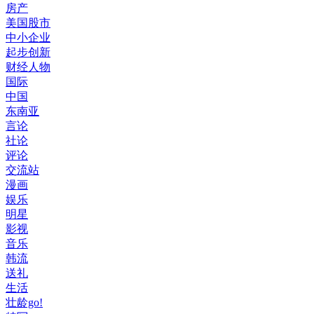
房产
美国股市
中小企业
起步创新
财经人物
国际
中国
东南亚
言论
社论
评论
交流站
漫画
娱乐
明星
影视
音乐
韩流
送礼
生活
壮龄go!