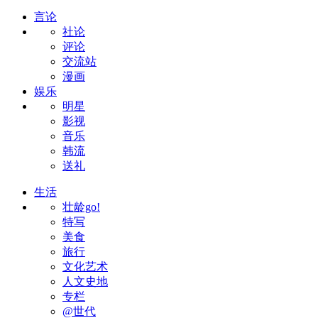
言论
社论
评论
交流站
漫画
娱乐
明星
影视
音乐
韩流
送礼
生活
壮龄go!
特写
美食
旅行
文化艺术
人文史地
专栏
@世代