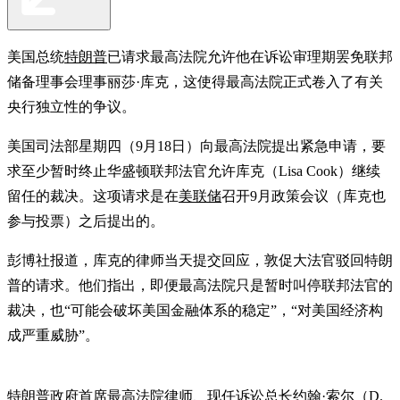
美国总统
特朗普
已请求最高法院允许他在诉讼审理期罢免联邦
储备理事会理事丽莎·库克，这使得最高法院正式卷入了有关
央行独立性的争议。
美国司法部星期四（9月18日）向最高法院提出紧急申请，要
求至少暂时终止华盛顿联邦法官允许库克（Lisa Cook）继续
留任的裁决。这项请求是在
美联储
召开9月政策会议（库克也
参与投票）之后提出的。
彭博社报道，库克的律师当天提交回应，敦促大法官驳回特朗
普的请求。他们指出，即便最高法院只是暂时叫停联邦法官的
裁决，也“可能会破坏美国金融体系的稳定”，“对美国经济构
成严重威胁”。
特朗普政府首席最高法院律师、现任诉讼总长约翰·索尔（D.