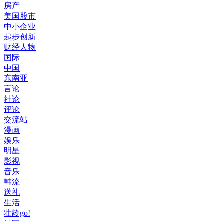
房产
美国股市
中小企业
起步创新
财经人物
国际
中国
东南亚
言论
社论
评论
交流站
漫画
娱乐
明星
影视
音乐
韩流
送礼
生活
壮龄go!