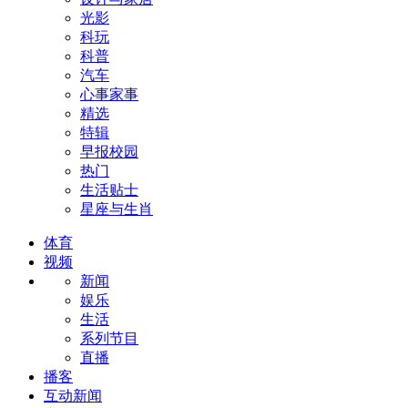
光影
科玩
科普
汽车
心事家事
精选
特辑
早报校园
热门
生活贴士
星座与生肖
体育
视频
新闻
娱乐
生活
系列节目
直播
播客
互动新闻