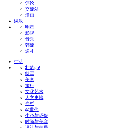
评论
交流站
漫画
娱乐
明星
影视
音乐
韩流
送礼
生活
壮龄go!
特写
美食
旅行
文化艺术
人文史地
专栏
@世代
生态与环保
时尚与美容
设计与家居