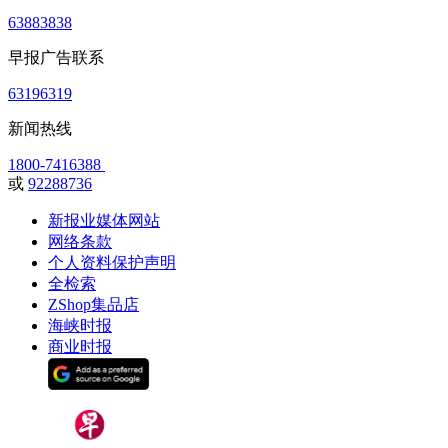
63883838
早报广告联系
63196319
新闻热线
1800-7416388
或
92288736
新报业媒体网站
网络条款
个人资料保护声明
全检索
ZShop集品店
海峡时报
商业时报