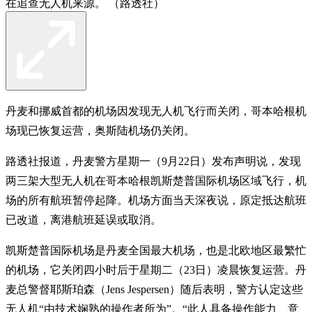
在追查无人机来源。 （路透社）
丹麦和挪威首都的机场因发现无人机飞行而关闭，哥本哈根机
场现已恢复运营，奥斯陆机场仍关闭。
路透社报道，丹麦警方星期一（9月22日）发布声明说，发现
两三架大型无人机在哥本哈根凯斯楚普国际机场区域飞行，机
场的所有航班暂停起降。机场方面当天深夜说，原定抵达航班
已改道，离港航班延误或取消。
凯斯楚普国际机场是丹麦全国最大机场，也是北欧地区最繁忙
的机场，它关闭四小时后于星期二（23日）凌晨恢复运营。丹
麦总警督耶斯珀森（Jens Jespersen）随后表明，警方认定这些
无人机“由技术娴熟的操作者所为”。“此人具备操作能力、意