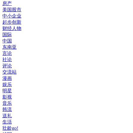
房产
美国股市
中小企业
起步创新
财经人物
国际
中国
东南亚
言论
社论
评论
交流站
漫画
娱乐
明星
影视
音乐
韩流
送礼
生活
壮龄go!