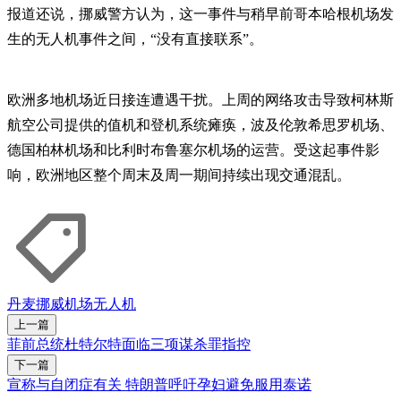
报道还说，挪威警方认为，这一事件与稍早前哥本哈根机场发
生的无人机事件之间，“没有直接联系”。
欧洲多地机场近日接连遭遇干扰。上周的网络攻击导致柯林斯
航空公司提供的值机和登机系统瘫痪，波及伦敦希思罗机场、
德国柏林机场和比利时布鲁塞尔机场的运营。受这起事件影
响，欧洲地区整个周末及周一期间持续出现交通混乱。
丹麦
挪威
机场
无人机
上一篇
菲前总统杜特尔特面临三项谋杀罪指控
下一篇
宣称与自闭症有关 特朗普呼吁孕妇避免服用泰诺