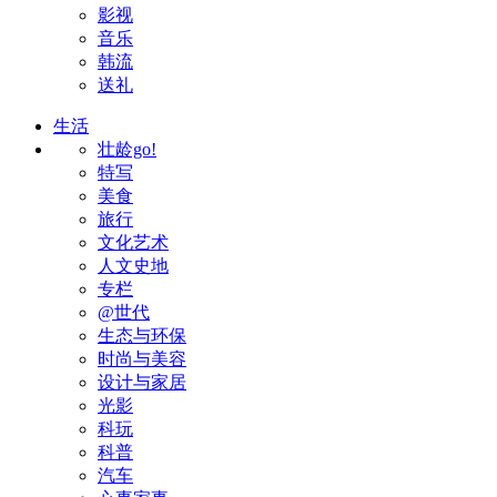
影视
音乐
韩流
送礼
生活
壮龄go!
特写
美食
旅行
文化艺术
人文史地
专栏
@世代
生态与环保
时尚与美容
设计与家居
光影
科玩
科普
汽车