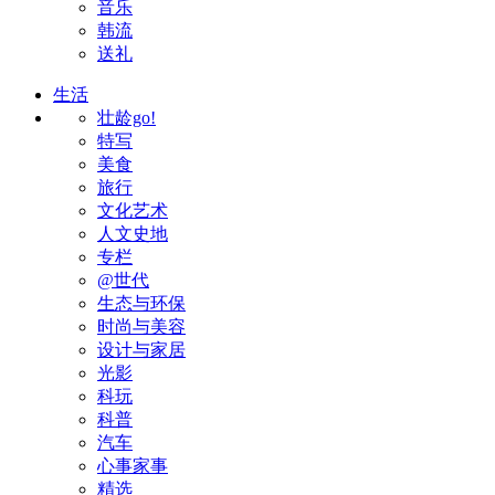
音乐
韩流
送礼
生活
壮龄go!
特写
美食
旅行
文化艺术
人文史地
专栏
@世代
生态与环保
时尚与美容
设计与家居
光影
科玩
科普
汽车
心事家事
精选