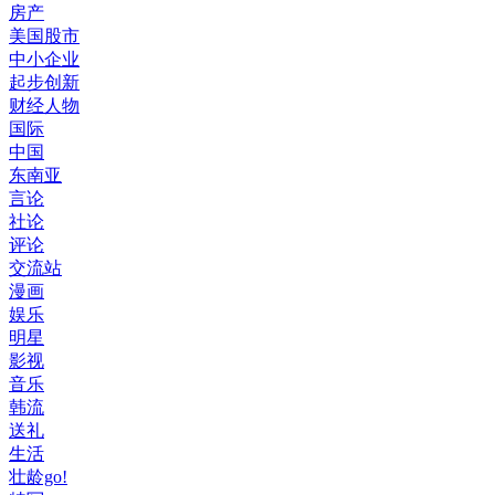
房产
美国股市
中小企业
起步创新
财经人物
国际
中国
东南亚
言论
社论
评论
交流站
漫画
娱乐
明星
影视
音乐
韩流
送礼
生活
壮龄go!