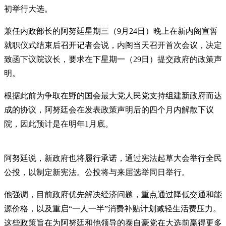
初举行大选。
兼任内政部长的阿努廷星期三（9月24日）晚上在新内阁宣誓
就职仪式结束后召开记者会说，内阁当天召开首次会议，决定
致函下议院议长，要求在下星期一（29日）提交政府的政策声
明。
根据此前为争取在野的国会最大党人民党支持组建新政府而达
成的协议，阿努廷会在发表政策声明后的四个月内解散下议
院，因此预计是在明年1月底。
阿努廷说，新政府也将履行承诺，通过宪法起草大会举行全民
公投，以制定新宪法。公投将与来届选举同日举行。
他强调，目前政府优先解决经济问题，重点通过降低交通和能
源价格，以及重启“一人一半”消费补贴计划减轻生活费压力。
这些政策旨在为阿努廷和他领导的泰自豪党在大选前赢得更多