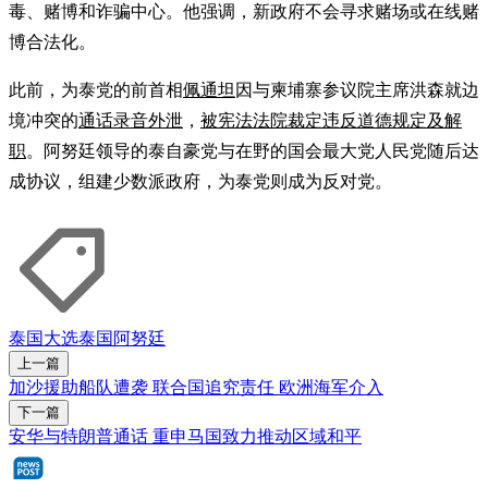
毒、赌博和诈骗中心。他强调，新政府不会寻求赌场或在线赌
博合法化。
此前，为泰党的前首相
佩通坦
因与柬埔寨参议院主席洪森就边
境冲突的
通话录音外泄
，
被宪法法院裁定违反道德规定及解
职
。阿努廷领导的泰自豪党与在野的国会最大党人民党随后达
成协议，组建少数派政府，为泰党则成为反对党。
泰国大选
泰国
阿努廷
上一篇
加沙援助船队遭袭 联合国追究责任 欧洲海军介入
下一篇
安华与特朗普通话 重申马国致力推动区域和平