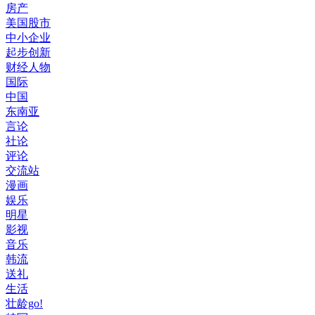
房产
美国股市
中小企业
起步创新
财经人物
国际
中国
东南亚
言论
社论
评论
交流站
漫画
娱乐
明星
影视
音乐
韩流
送礼
生活
壮龄go!