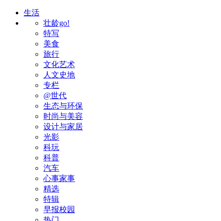
生活
壮龄go!
特写
美食
旅行
文化艺术
人文史地
专栏
@世代
生态与环保
时尚与美容
设计与家居
光影
科玩
科普
汽车
心事家事
精选
特辑
早报校园
热门