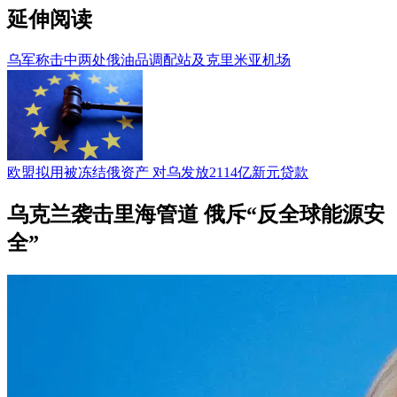
延伸阅读
乌军称击中两处俄油品调配站及克里米亚机场
欧盟拟用被冻结俄资产 对乌发放2114亿新元贷款
乌克兰袭击里海管道 俄斥“反全球能源安
全”