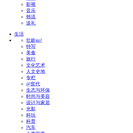
影视
音乐
韩流
送礼
生活
壮龄go!
特写
美食
旅行
文化艺术
人文史地
专栏
@世代
生态与环保
时尚与美容
设计与家居
光影
科玩
科普
汽车