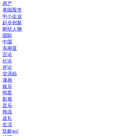
房产
美国股市
中小企业
起步创新
财经人物
国际
中国
东南亚
言论
社论
评论
交流站
漫画
娱乐
明星
影视
音乐
韩流
送礼
生活
壮龄go!