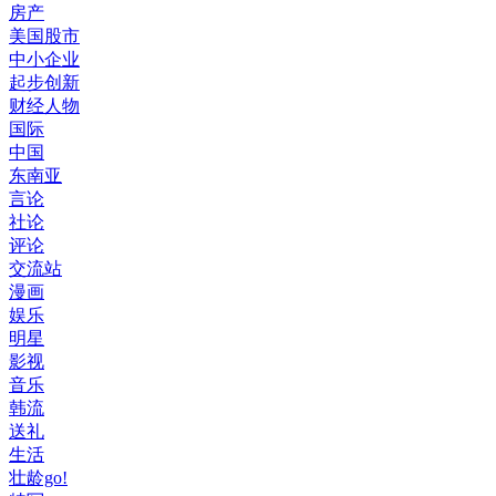
房产
美国股市
中小企业
起步创新
财经人物
国际
中国
东南亚
言论
社论
评论
交流站
漫画
娱乐
明星
影视
音乐
韩流
送礼
生活
壮龄go!