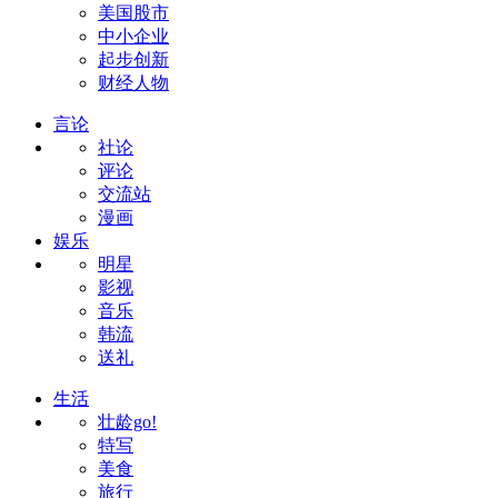
美国股市
中小企业
起步创新
财经人物
言论
社论
评论
交流站
漫画
娱乐
明星
影视
音乐
韩流
送礼
生活
壮龄go!
特写
美食
旅行