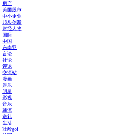
房产
美国股市
中小企业
起步创新
财经人物
国际
中国
东南亚
言论
社论
评论
交流站
漫画
娱乐
明星
影视
音乐
韩流
送礼
生活
壮龄go!