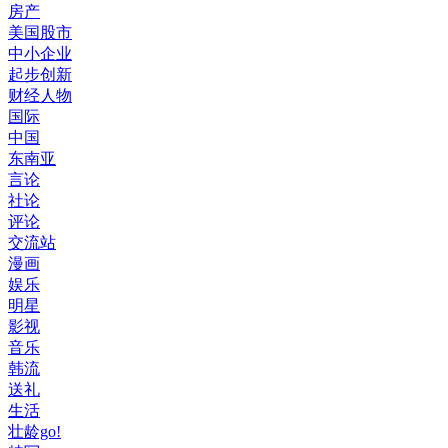
房产
美国股市
中小企业
起步创新
财经人物
国际
中国
东南亚
言论
社论
评论
交流站
漫画
娱乐
明星
影视
音乐
韩流
送礼
生活
壮龄go!