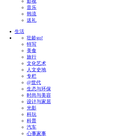
影视
音乐
韩流
送礼
生活
壮龄go!
特写
美食
旅行
文化艺术
人文史地
专栏
@世代
生态与环保
时尚与美容
设计与家居
光影
科玩
科普
汽车
心事家事