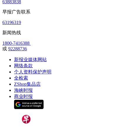
63883838
早报广告联系
63196319
新闻热线
1800-7416388
或
92288736
新报业媒体网站
网络条款
个人资料保护声明
全检索
ZShop集品店
海峡时报
商业时报