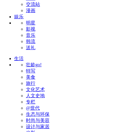
交流站
漫画
娱乐
明星
影视
音乐
韩流
送礼
生活
壮龄go!
特写
美食
旅行
文化艺术
人文史地
专栏
@世代
生态与环保
时尚与美容
设计与家居