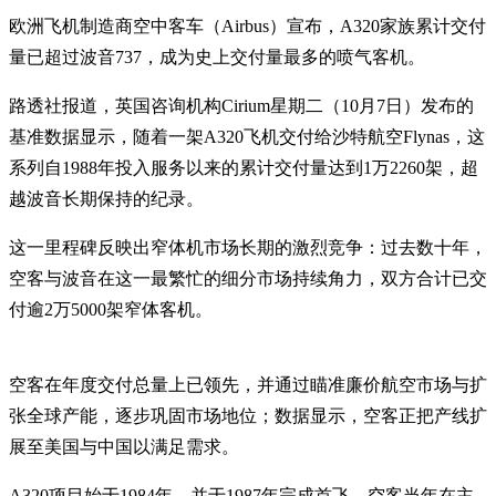
欧洲飞机制造商空中客车（Airbus）宣布，A320家族累计交付
量已超过波音737，成为史上交付量最多的喷气客机。
路透社报道，英国咨询机构Cirium星期二（10月7日）发布的
基准数据显示，随着一架A320飞机交付给沙特航空Flynas，这
系列自1988年投入服务以来的累计交付量达到1万2260架，超
越波音长期保持的纪录。
这一里程碑反映出窄体机市场长期的激烈竞争：过去数十年，
空客与波音在这一最繁忙的细分市场持续角力，双方合计已交
付逾2万5000架窄体客机。
空客在年度交付总量上已领先，并通过瞄准廉价航空市场与扩
张全球产能，逐步巩固市场地位；数据显示，空客正把产线扩
展至美国与中国以满足需求。
A320项目始于1984年，并于1987年完成首飞。空客当年在主