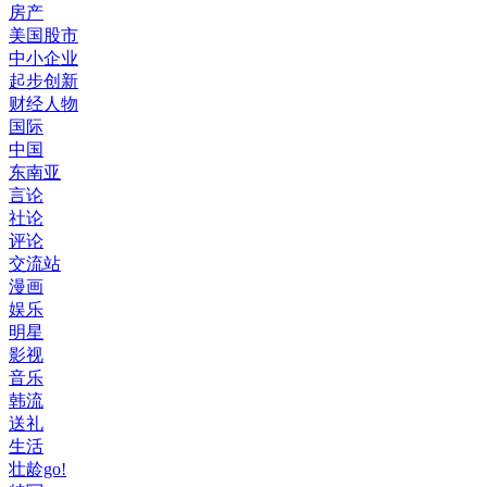
房产
美国股市
中小企业
起步创新
财经人物
国际
中国
东南亚
言论
社论
评论
交流站
漫画
娱乐
明星
影视
音乐
韩流
送礼
生活
壮龄go!