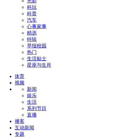
光影
科玩
科普
汽车
心事家事
精选
特辑
早报校园
热门
生活贴士
星座与生肖
体育
视频
新闻
娱乐
生活
系列节目
直播
播客
互动新闻
专题