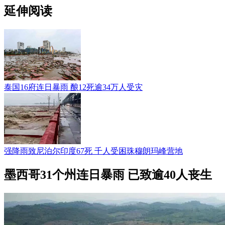
延伸阅读
泰国16府连日暴雨 酿12死逾34万人受灾
强降雨致尼泊尔印度67死 千人受困珠穆朗玛峰营地
墨西哥31个州连日暴雨 已致逾40人丧生