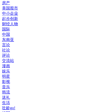
房产
美国股市
中小企业
起步创新
财经人物
国际
中国
东南亚
言论
社论
评论
交流站
漫画
娱乐
明星
影视
音乐
韩流
送礼
生活
壮龄go!