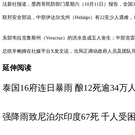
法新社报道，墨西哥民防部门星期六（10月11日）报告，全国
联邦安全部说，中部伊达尔戈州（Hidalgo）有22至少人遇难
东部韦拉克鲁斯州（Veracruz）的洪水造成五人丧生；中部克雷塔
总统辛鲍姆在社媒平台X发文说，当局正调动政府人员及团队
延伸阅读
泰国16府连日暴雨 酿12死逾34万
强降雨致尼泊尔印度67死 千人受