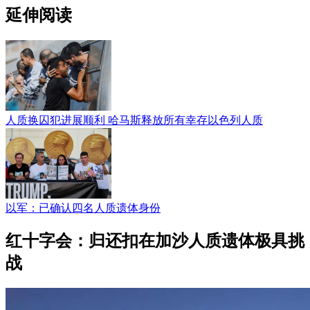
延伸阅读
人质换囚犯进展顺利 哈马斯释放所有幸存以色列人质
以军：已确认四名人质遗体身份
红十字会：归还扣在加沙人质遗体极具挑
战