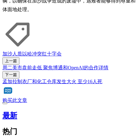
辆，以确保在加沙战争造成的废墟中，遇难者能够得到尊重和
体面地处理。
加沙
人质
以哈冲突
红十字会
上一篇
周二美市盘前走低 聚焦博通和OpenAI的合作详情
下一篇
孟加拉制衣厂和化工仓库发生大火 至少16人死
购买此文章
最新
热门