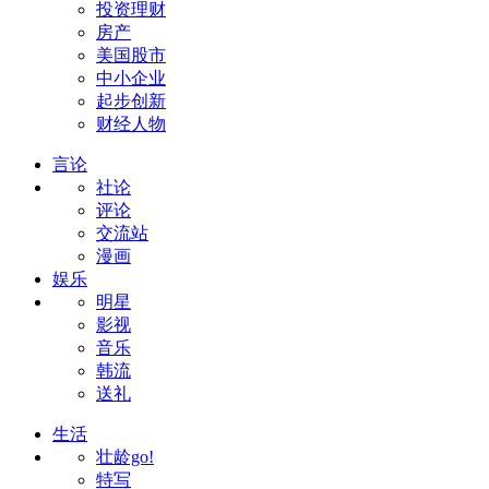
投资理财
房产
美国股市
中小企业
起步创新
财经人物
言论
社论
评论
交流站
漫画
娱乐
明星
影视
音乐
韩流
送礼
生活
壮龄go!
特写