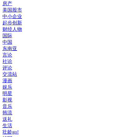
房产
美国股市
中小企业
起步创新
财经人物
国际
中国
东南亚
言论
社论
评论
交流站
漫画
娱乐
明星
影视
音乐
韩流
送礼
生活
壮龄go!