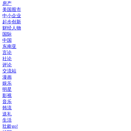
房产
美国股市
中小企业
起步创新
财经人物
国际
中国
东南亚
言论
社论
评论
交流站
漫画
娱乐
明星
影视
音乐
韩流
送礼
生活
壮龄go!