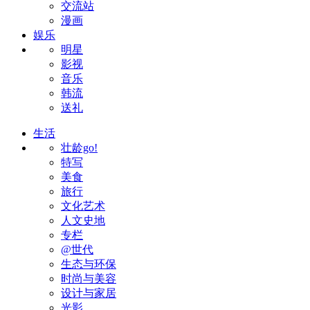
交流站
漫画
娱乐
明星
影视
音乐
韩流
送礼
生活
壮龄go!
特写
美食
旅行
文化艺术
人文史地
专栏
@世代
生态与环保
时尚与美容
设计与家居
光影