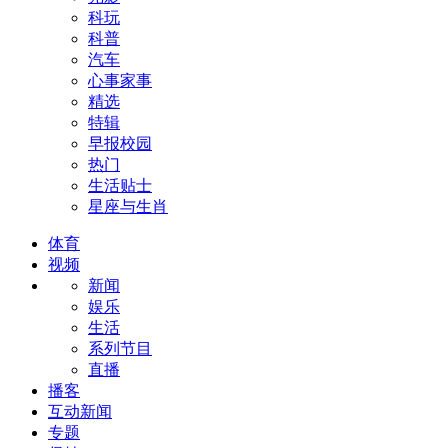
科玩
科普
汽车
心事家事
精选
特辑
早报校园
热门
生活贴士
星座与生肖
体育
视频
新闻
娱乐
生活
系列节目
直播
播客
互动新闻
专题