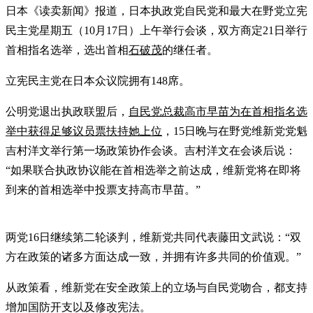
日本《读卖新闻》报道，日本执政党自民党和最大在野党立宪
民主党星期五（10月17日）上午举行会谈，双方商定21日举行
首相指名选举，选出首相
石破茂
的继任者。
立宪民主党在日本众议院拥有148席。
公明党退出执政联盟后，
自民党总裁高市早苗为在首相指名选
举中获得足够议员票扶持她上位
，15日晚与在野党维新党党魁
吉村洋文举行第一场政策协作会谈。吉村洋文在会谈后说：
“如果联合执政协议能在首相选举之前达成，维新党将在即将
到来的首相选举中投票支持高市早苗。”
两党16日继续第二轮谈判，维新党共同代表藤田文武说：“双
方在政策的诸多方面达成一致，并拥有许多共同的价值观。”
从政策看，维新党在安全政策上的立场与自民党吻合，都支持
增加国防开支以及修改宪法。