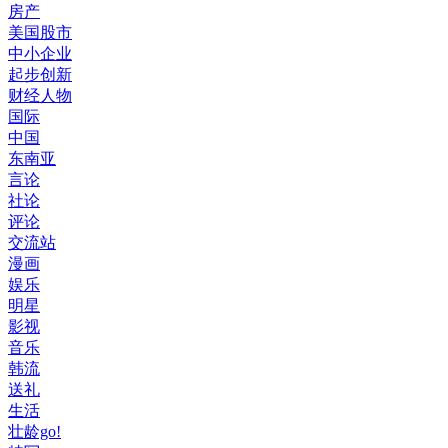
房产
美国股市
中小企业
起步创新
财经人物
国际
中国
东南亚
言论
社论
评论
交流站
漫画
娱乐
明星
影视
音乐
韩流
送礼
生活
壮龄go!