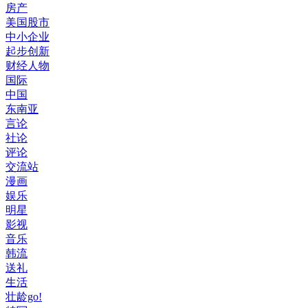
房产
美国股市
中小企业
起步创新
财经人物
国际
中国
东南亚
言论
社论
评论
交流站
漫画
娱乐
明星
影视
音乐
韩流
送礼
生活
壮龄go!