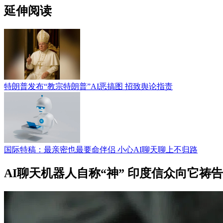
延伸阅读
特朗普发布“教宗特朗普”AI恶搞图 招致舆论指责
国际特稿：最亲密也最要命伴侣 小心AI聊天聊上不归路
AI聊天机器人自称“神” 印度信众向它祷