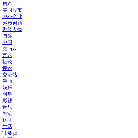
房产
美国股市
中小企业
起步创新
财经人物
国际
中国
东南亚
言论
社论
评论
交流站
漫画
娱乐
明星
影视
音乐
韩流
送礼
生活
壮龄go!