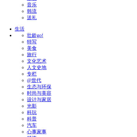
音乐
韩流
送礼
生活
壮龄go!
特写
美食
旅行
文化艺术
人文史地
专栏
@世代
生态与环保
时尚与美容
设计与家居
光影
科玩
科普
汽车
心事家事