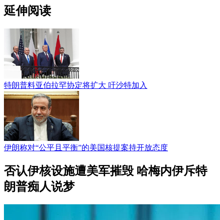
延伸阅读
特朗普料亚伯拉罕协定将扩大 吁沙特加入
伊朗称对“公平且平衡”的美国核提案持开放态度
否认伊核设施遭美军摧毁 哈梅内伊斥特
朗普痴人说梦