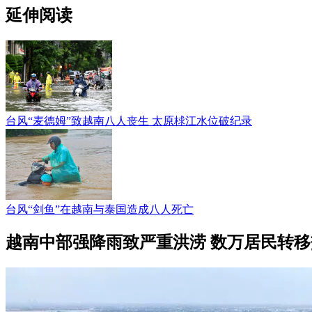
延伸阅读
台风“麦德姆”致越南八人丧生 太原梂江水位破纪录
台风“剑鱼”在越南与泰国造成八人死亡
越南中部强降雨致严重洪涝 数万居民转