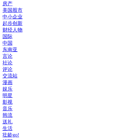
房产
美国股市
中小企业
起步创新
财经人物
国际
中国
东南亚
言论
社论
评论
交流站
漫画
娱乐
明星
影视
音乐
韩流
送礼
生活
壮龄go!