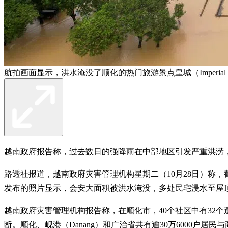
航拍画面显示，洪水淹没了顺化的热门旅游景点皇城（Imperial 
越南政府报告称，过去数日的强降雨在中部地区引发严重洪涝，尤
路透社报道，越南政府灾害管理机构星期二（10月28日）称，
发布的照片显示，会安大面积被洪水淹没，多处民宅浸水至屋
越南政府灾害管理机构报告称，在顺化市，40个社区中有32
断。顺化、岘港（Danang）和广治省共有逾30万6000户居民