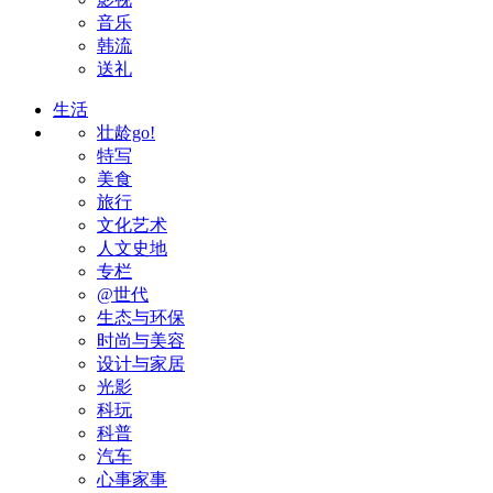
音乐
韩流
送礼
生活
壮龄go!
特写
美食
旅行
文化艺术
人文史地
专栏
@世代
生态与环保
时尚与美容
设计与家居
光影
科玩
科普
汽车
心事家事