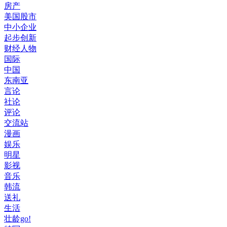
房产
美国股市
中小企业
起步创新
财经人物
国际
中国
东南亚
言论
社论
评论
交流站
漫画
娱乐
明星
影视
音乐
韩流
送礼
生活
壮龄go!