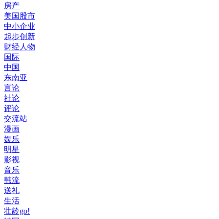
房产
美国股市
中小企业
起步创新
财经人物
国际
中国
东南亚
言论
社论
评论
交流站
漫画
娱乐
明星
影视
音乐
韩流
送礼
生活
壮龄go!