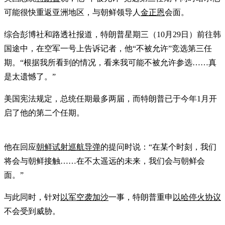
可能很快重返亚洲地区，与朝鲜领导人
金正恩
会面。
综合彭博社和路透社报道，特朗普星期三（10月29日）前往韩
国途中，在空军一号上告诉记者，他“不被允许”竞选第三任
期。“根据我所看到的情况，看来我可能不被允许参选……真
是太遗憾了。”
美国宪法规定，总统任期最多两届，而特朗普已于今年1月开
启了他的第二个任期。
他在回应
朝鲜试射巡航导弹
的提问时说：“在某个时刻，我们
将会与朝鲜接触……在不太遥远的未来，我们会与朝鲜会
面。”
与此同时，针对
以军空袭加沙
一事，特朗普重申
以哈停火协议
不会受到威胁。