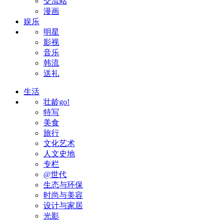
交流站
漫画
娱乐
明星
影视
音乐
韩流
送礼
生活
壮龄go!
特写
美食
旅行
文化艺术
人文史地
专栏
@世代
生态与环保
时尚与美容
设计与家居
光影