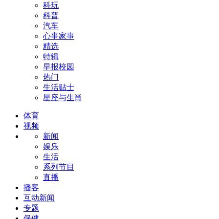
科玩
科普
汽车
心事家事
精选
特辑
早报校园
热门
生活贴士
星座与生肖
体育
视频
新闻
娱乐
生活
系列节目
直播
播客
互动新闻
专题
保健