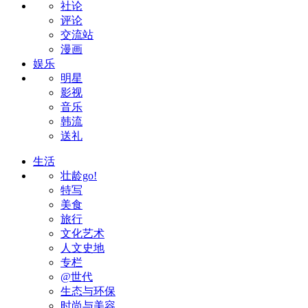
社论
评论
交流站
漫画
娱乐
明星
影视
音乐
韩流
送礼
生活
壮龄go!
特写
美食
旅行
文化艺术
人文史地
专栏
@世代
生态与环保
时尚与美容