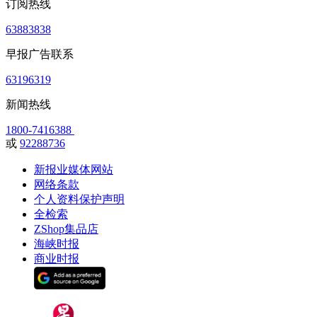
订阅热线
63883838
早报广告联系
63196319
新闻热线
1800-7416388
或
92288736
新报业媒体网站
网络条款
个人资料保护声明
全检索
ZShop集品店
海峡时报
商业时报