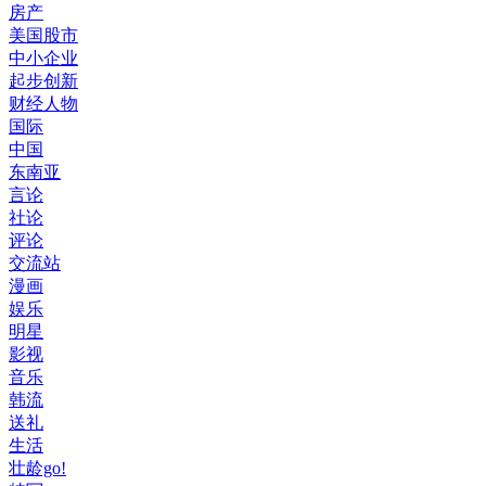
房产
美国股市
中小企业
起步创新
财经人物
国际
中国
东南亚
言论
社论
评论
交流站
漫画
娱乐
明星
影视
音乐
韩流
送礼
生活
壮龄go!