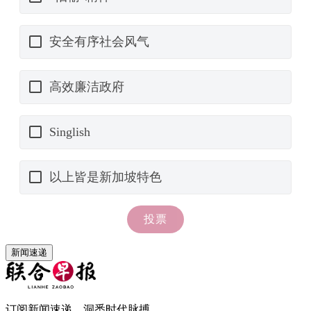
新闻速递
订阅新闻速递，洞悉时代脉搏。