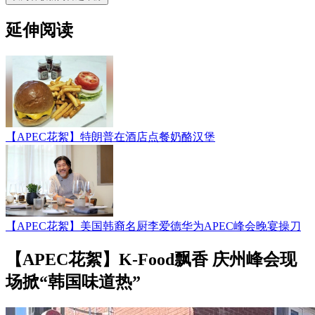
延伸阅读
【APEC花絮】特朗普在酒店点餐奶酪汉堡
【APEC花絮】美国韩裔名厨李爱德华为APEC峰会晚宴操刀
【APEC花絮】K-Food飘香 庆州峰会现
场掀“韩国味道热”