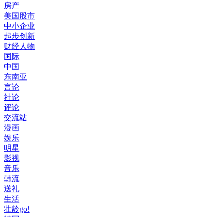
房产
美国股市
中小企业
起步创新
财经人物
国际
中国
东南亚
言论
社论
评论
交流站
漫画
娱乐
明星
影视
音乐
韩流
送礼
生活
壮龄go!