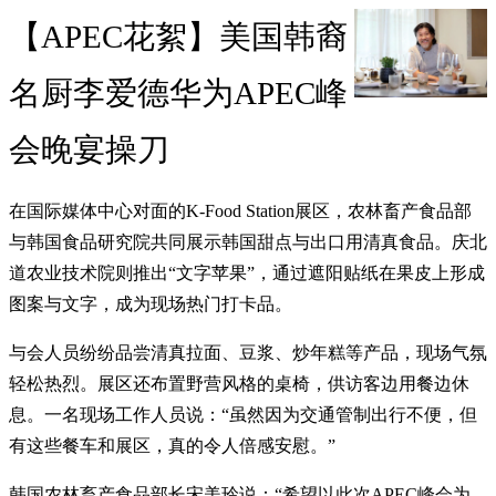
【APEC花絮】美国韩裔
名厨李爱德华为APEC峰
会晚宴操刀
在国际媒体中心对面的K-Food Station展区，农林畜产食品部
与韩国食品研究院共同展示韩国甜点与出口用清真食品。庆北
道农业技术院则推出“文字苹果”，通过遮阳贴纸在果皮上形成
图案与文字，成为现场热门打卡品。
与会人员纷纷品尝清真拉面、豆浆、炒年糕等产品，现场气氛
轻松热烈。展区还布置野营风格的桌椅，供访客边用餐边休
息。一名现场工作人员说：“虽然因为交通管制出行不便，但
有这些餐车和展区，真的令人倍感安慰。”
韩国农林畜产食品部长宋美玲说：“希望以此次APEC峰会为