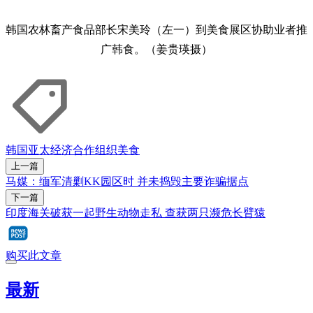
韩国农林畜产食品部长宋美玲（左一）到美食展区协助业者推
广韩食。（姜贵瑛摄）
韩国
亚太经济合作组织
美食
上一篇
马媒：缅军清剿KK园区时 并未捣毁主要诈骗据点
下一篇
印度海关破获一起野生动物走私 查获两只濒危长臂猿
购买此文章
最新