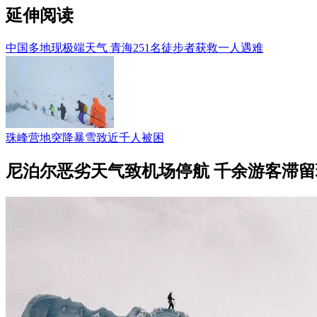
延伸阅读
中国多地现极端天气 青海251名徒步者获救一人遇难
珠峰营地突降暴雪致近千人被困
尼泊尔恶劣天气致机场停航 千余游客滞