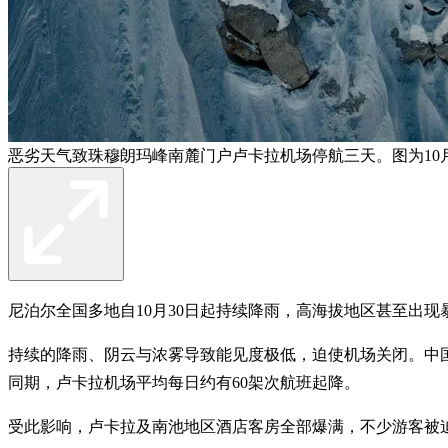
恶劣天气致珠穆朗玛峰南麓门户卢卡拉机场停航三天。图为10月
尼泊尔全国多地自10月30日起持续降雨，高海拔地区甚至出
持续的降雨、阴云与浓雾导致能见度极低，迫使机场关闭。中国
同期，卢卡拉机场平均每日约有60架次航班起降。
受此影响，卢卡拉及南池地区酒店客房全部爆满，不少游客被