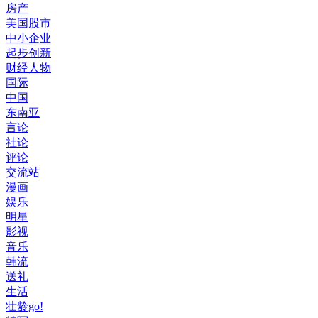
房产
美国股市
中小企业
起步创新
财经人物
国际
中国
东南亚
言论
社论
评论
交流站
漫画
娱乐
明星
影视
音乐
韩流
送礼
生活
壮龄go!