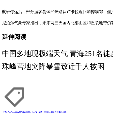
航班停运后，部分游客尝试经陆路从卢卡拉返回加德满都，但
尼泊尔气象专家指出，未来两三天国内北部山区和丘陵地带仍
延伸阅读
中国多地现极端天气 青海251名
珠峰营地突降暴雪致近千人被困
尼泊尔
天气
航班
山体滑坡
珠穆朗玛峰