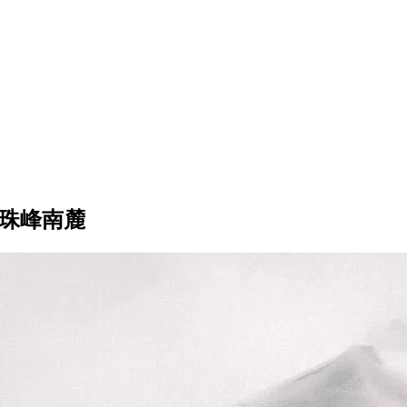
留珠峰南麓