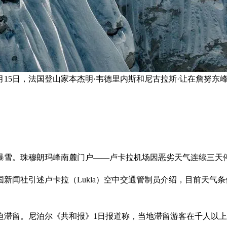
15日，法国登山家本杰明·韦德里内斯和尼古拉斯·让在詹努东
现暴雪。珠穆朗玛峰南麓门户——卢卡拉机场因恶劣天气连续三天
新闻社引述卢卡拉（Lukla）空中交通管制员介绍，目前天气
迫滞留。尼泊尔《共和报》1日报道称，当地滞留游客在千人以