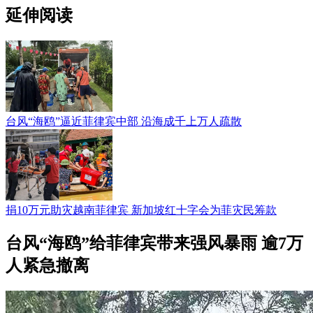
延伸阅读
台风“海鸥”逼近菲律宾中部 沿海成千上万人疏散
捐10万元助灾越南菲律宾 新加坡红十字会为菲灾民筹款
台风“海鸥”给菲律宾带来强风暴雨 逾7万
人紧急撤离