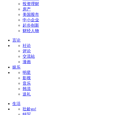
投资理财
房产
美国股市
中小企业
起步创新
财经人物
言论
社论
评论
交流站
漫画
娱乐
明星
影视
音乐
韩流
送礼
生活
壮龄go!
特写