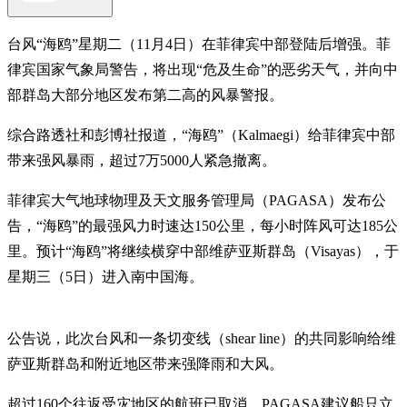
台风“海鸥”星期二（11月4日）在菲律宾中部登陆后增强。菲
律宾国家气象局警告，将出现“危及生命”的恶劣天气，并向中
部群岛大部分地区发布第二高的风暴警报。
综合路透社和彭博社报道，“海鸥”（Kalmaegi）给菲律宾中部
带来强风暴雨，超过7万5000人紧急撤离。
菲律宾大气地球物理及天文服务管理局（PAGASA）发布公
告，“海鸥”的最强风力时速达150公里，每小时阵风可达185公
里。预计“海鸥”将继续横穿中部维萨亚斯群岛（Visayas），于
星期三（5日）进入南中国海。
公告说，此次台风和一条切变线（shear line）的共同影响给维
萨亚斯群岛和附近地区带来强降雨和大风。
超过160个往返受灾地区的航班已取消，PAGASA建议船只立