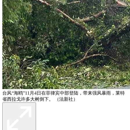
台风“海鸥”11月4日在菲律宾中部登陆，带来强风暴雨，莱特
省西拉戈许多大树倒下。 （法新社）