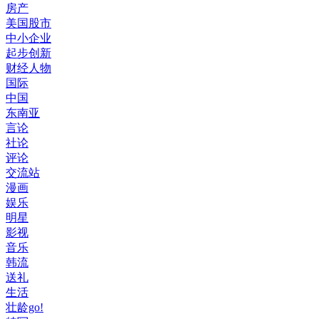
房产
美国股市
中小企业
起步创新
财经人物
国际
中国
东南亚
言论
社论
评论
交流站
漫画
娱乐
明星
影视
音乐
韩流
送礼
生活
壮龄go!