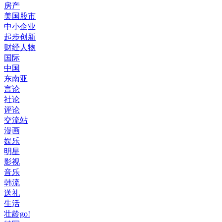
房产
美国股市
中小企业
起步创新
财经人物
国际
中国
东南亚
言论
社论
评论
交流站
漫画
娱乐
明星
影视
音乐
韩流
送礼
生活
壮龄go!