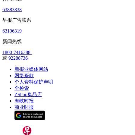
63883838
早报广告联系
63196319
新闻热线
1800-7416388
或
92288736
新报业媒体网站
网络条款
个人资料保护声明
全检索
ZShop集品店
海峡时报
商业时报