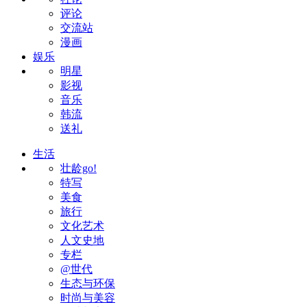
评论
交流站
漫画
娱乐
明星
影视
音乐
韩流
送礼
生活
壮龄go!
特写
美食
旅行
文化艺术
人文史地
专栏
@世代
生态与环保
时尚与美容