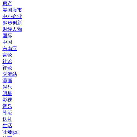
房产
美国股市
中小企业
起步创新
财经人物
国际
中国
东南亚
言论
社论
评论
交流站
漫画
娱乐
明星
影视
音乐
韩流
送礼
生活
壮龄go!