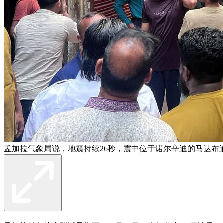
孟加拉气象局说，地震持续26秒，震中位于诺尔辛迪的马达布迪区