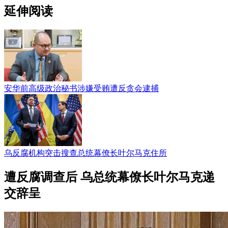
延伸阅读
安华前高级政治秘书涉嫌受贿遭反贪会逮捕
乌反腐机构突击搜查总统幕僚长叶尔马克住所
遭反腐调查后 乌总统幕僚长叶尔马克递
交辞呈