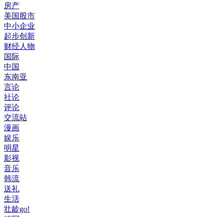
房产
美国股市
中小企业
起步创新
财经人物
国际
中国
东南亚
言论
社论
评论
交流站
漫画
娱乐
明星
影视
音乐
韩流
送礼
生活
壮龄go!