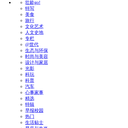
壮龄go!
特写
美食
旅行
文化艺术
人文史地
专栏
@世代
生态与环保
时尚与美容
设计与家居
光影
科玩
科普
汽车
心事家事
精选
特辑
早报校园
热门
生活贴士