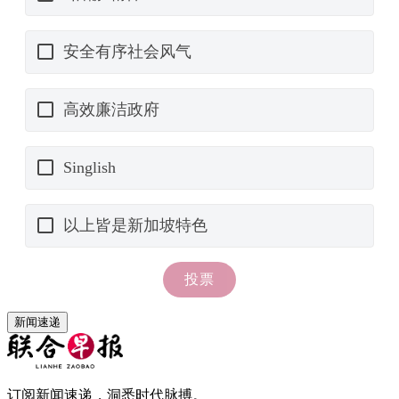
新闻速递
订阅新闻速递，洞悉时代脉搏。