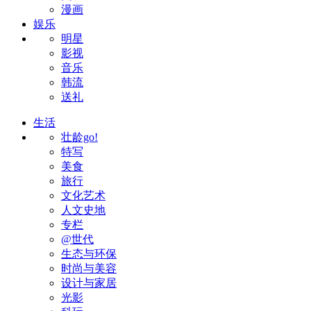
漫画
娱乐
明星
影视
音乐
韩流
送礼
生活
壮龄go!
特写
美食
旅行
文化艺术
人文史地
专栏
@世代
生态与环保
时尚与美容
设计与家居
光影