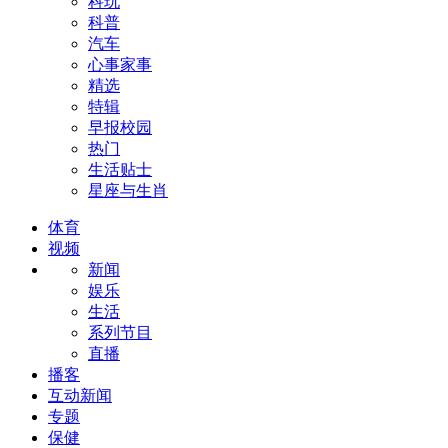
科玩
科普
汽车
心事家事
精选
特辑
早报校园
热门
生活贴士
星座与生肖
体育
视频
新闻
娱乐
生活
系列节目
直播
播客
互动新闻
专题
保健