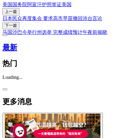
美国国务院
阿富汗
护照
签证
美国
上一篇
日本民众再度集会 要求高市早苗撤回涉台言论
下一篇
马国沙巴今举行州选举 完整成绩预计午夜前揭晓
最新
热门
Loading...
更多消息