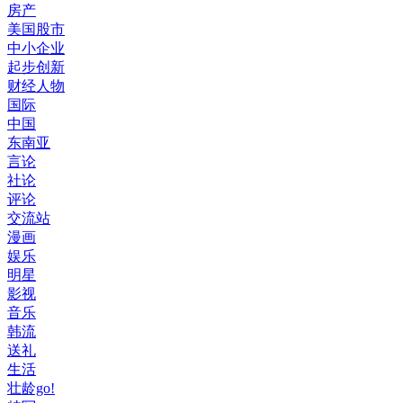
房产
美国股市
中小企业
起步创新
财经人物
国际
中国
东南亚
言论
社论
评论
交流站
漫画
娱乐
明星
影视
音乐
韩流
送礼
生活
壮龄go!