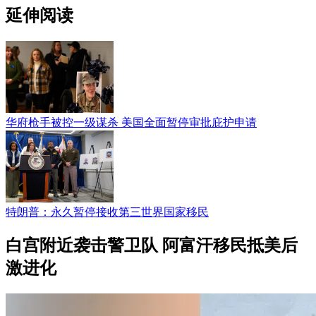
延伸阅读
华府枪手被控一级谋杀 美国全面暂停审批庇护申请
特朗普：永久暂停接收第三世界国家移民
白宫附近袭击警卫队 阿富汗移民抵美后
激进化