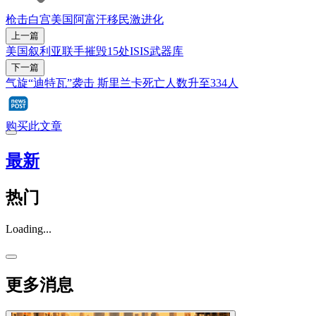
枪击
白宫
美国
阿富汗
移民
激进化
上一篇
美国叙利亚联手摧毁15处ISIS武器库
下一篇
气旋“迪特瓦”袭击 斯里兰卡死亡人数升至334人
购买此文章
最新
热门
Loading...
更多消息