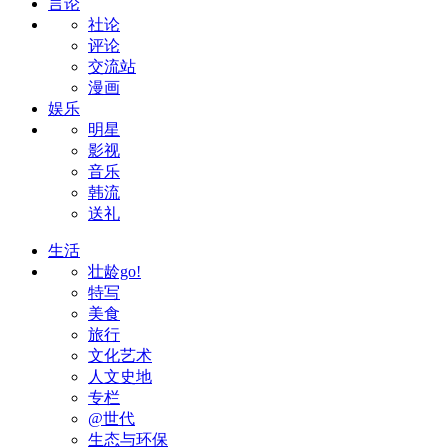
言论
社论
评论
交流站
漫画
娱乐
明星
影视
音乐
韩流
送礼
生活
壮龄go!
特写
美食
旅行
文化艺术
人文史地
专栏
@世代
生态与环保