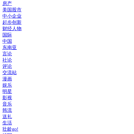
房产
美国股市
中小企业
起步创新
财经人物
国际
中国
东南亚
言论
社论
评论
交流站
漫画
娱乐
明星
影视
音乐
韩流
送礼
生活
壮龄go!