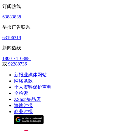
订阅热线
63883838
早报广告联系
63196319
新闻热线
1800-7416388
或
92288736
新报业媒体网站
网络条款
个人资料保护声明
全检索
ZShop集品店
海峡时报
商业时报