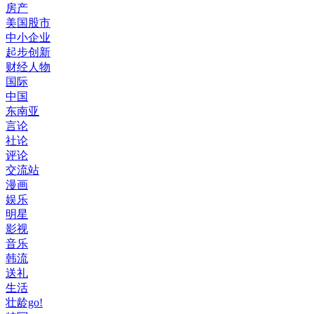
房产
美国股市
中小企业
起步创新
财经人物
国际
中国
东南亚
言论
社论
评论
交流站
漫画
娱乐
明星
影视
音乐
韩流
送礼
生活
壮龄go!