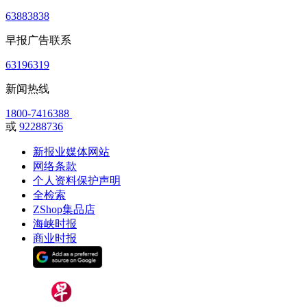
63883838
早报广告联系
63196319
新闻热线
1800-7416388
或
92288736
新报业媒体网站
网络条款
个人资料保护声明
全检索
ZShop集品店
海峡时报
商业时报