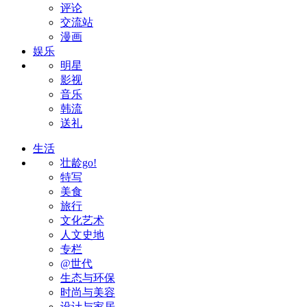
评论
交流站
漫画
娱乐
明星
影视
音乐
韩流
送礼
生活
壮龄go!
特写
美食
旅行
文化艺术
人文史地
专栏
@世代
生态与环保
时尚与美容
设计与家居