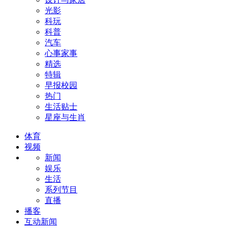
光影
科玩
科普
汽车
心事家事
精选
特辑
早报校园
热门
生活贴士
星座与生肖
体育
视频
新闻
娱乐
生活
系列节目
直播
播客
互动新闻