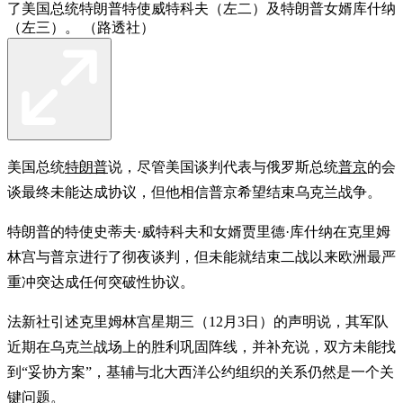
了美国总统特朗普特使威特科夫（左二）及特朗普女婿库什纳
（左三）。 （路透社）
美国总统
特朗普
说，尽管美国谈判代表与俄罗斯总统
普京
的会
谈最终未能达成协议，但他相信普京希望结束乌克兰战争。
特朗普的特使史蒂夫·威特科夫和女婿贾里德·库什纳在克里姆
林宫与普京进行了彻夜谈判，但未能就结束二战以来欧洲最严
重冲突达成任何突破性协议。
法新社引述克里姆林宫星期三（12月3日）的声明说，其军队
近期在乌克兰战场上的胜利巩固阵线，并补充说，双方未能找
到“妥协方案”，基辅与北大西洋公约组织的关系仍然是一个关
键问题。