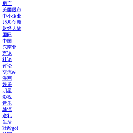
房产
美国股市
中小企业
起步创新
财经人物
国际
中国
东南亚
言论
社论
评论
交流站
漫画
娱乐
明星
影视
音乐
韩流
送礼
生活
壮龄go!