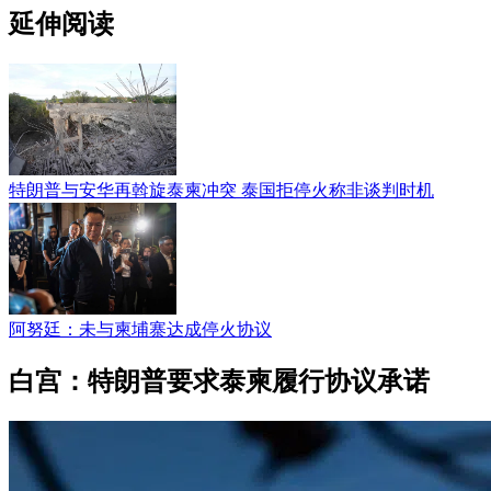
延伸阅读
特朗普与安华再斡旋泰柬冲突 泰国拒停火称非谈判时机
阿努廷：未与柬埔寨达成停火协议
白宫：特朗普要求泰柬履行协议承诺