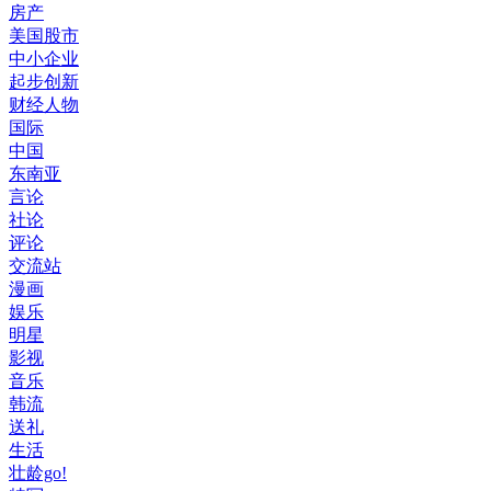
房产
美国股市
中小企业
起步创新
财经人物
国际
中国
东南亚
言论
社论
评论
交流站
漫画
娱乐
明星
影视
音乐
韩流
送礼
生活
壮龄go!