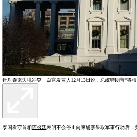
针对泰柬边境冲突，白宫发言人12月13日说，总统特朗普“将
泰国看守首相
阿努廷
表明不会停止向柬埔寨采取军事行动后，美