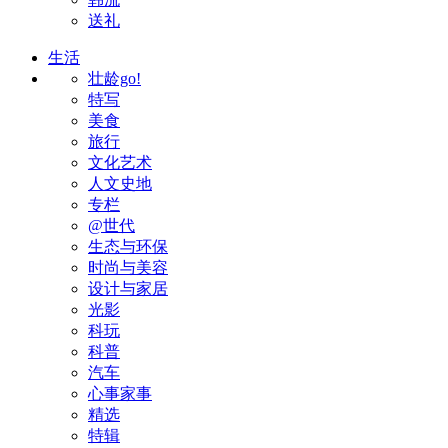
送礼
生活
壮龄go!
特写
美食
旅行
文化艺术
人文史地
专栏
@世代
生态与环保
时尚与美容
设计与家居
光影
科玩
科普
汽车
心事家事
精选
特辑