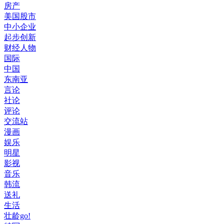
房产
美国股市
中小企业
起步创新
财经人物
国际
中国
东南亚
言论
社论
评论
交流站
漫画
娱乐
明星
影视
音乐
韩流
送礼
生活
壮龄go!