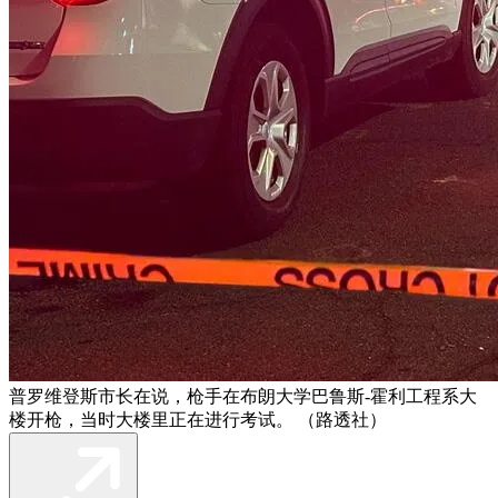
普罗维登斯市长在说，枪手在布朗大学巴鲁斯-霍利工程系大
楼开枪，当时大楼里正在进行考试。 （路透社）