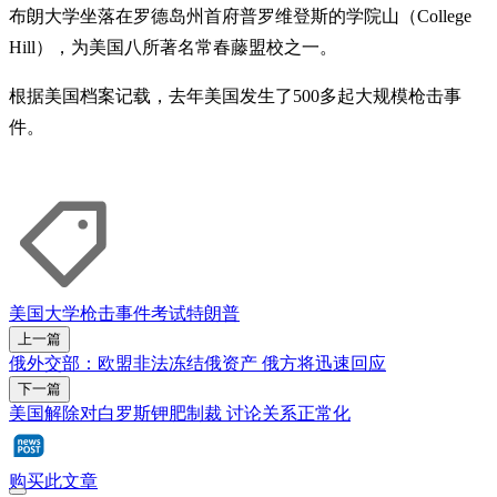
布朗大学坐落在罗德岛州首府普罗维登斯的学院山（College
Hill），为美国八所著名常春藤盟校之一。
根据美国档案记载，去年美国发生了500多起大规模枪击事
件。
美国
大学
枪击事件
考试
特朗普
上一篇
俄外交部：欧盟非法冻结俄资产 俄方将迅速回应
下一篇
美国解除对白罗斯钾肥制裁 讨论关系正常化
购买此文章