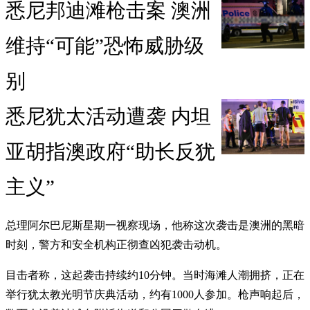
悉尼邦迪滩枪击案 澳洲
维持“可能”恐怖威胁级
别
悉尼犹太活动遭袭 内坦
亚胡指澳政府“助长反犹
主义”
总理阿尔巴尼斯星期一视察现场，他称这次袭击是澳洲的黑暗
时刻，警方和安全机构正彻查凶犯袭击动机。
目击者称，这起袭击持续约10分钟。当时海滩人潮拥挤，正在
举行犹太教光明节庆典活动，约有1000人参加。枪声响起后，