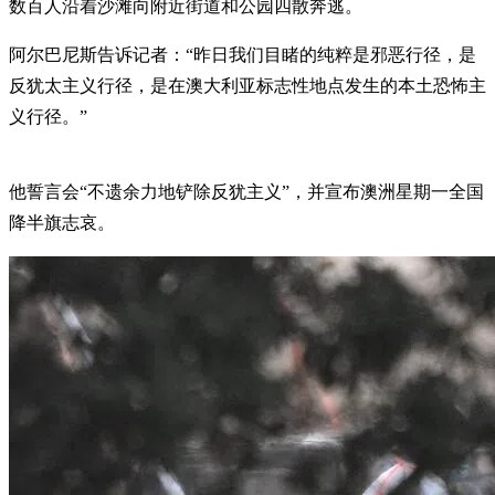
数百人沿着沙滩向附近街道和公园四散奔逃。
阿尔巴尼斯告诉记者：“昨日我们目睹的纯粹是邪恶行径，是
反犹太主义行径，是在澳大利亚标志性地点发生的本土恐怖主
义行径。”
他誓言会“不遗余力地铲除反犹主义”，并宣布澳洲星期一全国
降半旗志哀。