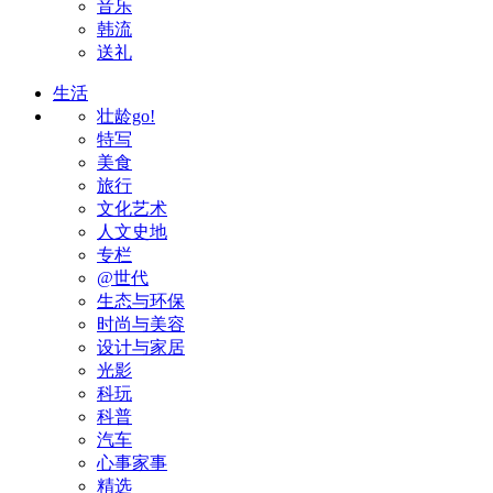
音乐
韩流
送礼
生活
壮龄go!
特写
美食
旅行
文化艺术
人文史地
专栏
@世代
生态与环保
时尚与美容
设计与家居
光影
科玩
科普
汽车
心事家事
精选