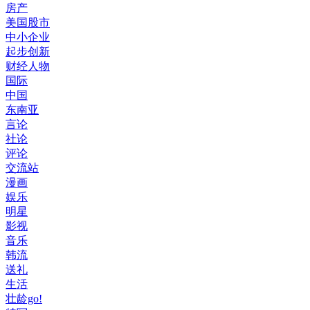
房产
美国股市
中小企业
起步创新
财经人物
国际
中国
东南亚
言论
社论
评论
交流站
漫画
娱乐
明星
影视
音乐
韩流
送礼
生活
壮龄go!