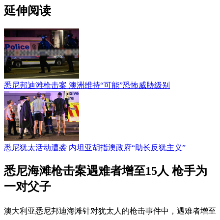
延伸阅读
悉尼邦迪滩枪击案 澳洲维持“可能”恐怖威胁级别
悉尼犹太活动遭袭 内坦亚胡指澳政府“助长反犹主义”
悉尼海滩枪击案遇难者增至15人 枪手为
一对父子
澳大利亚悉尼邦迪海滩针对犹太人的枪击事件中，遇难者增至