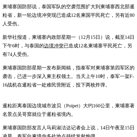
柬埔寨国防部说，泰国军队的空袭范围扩大到柬埔寨西北部暹
粒省，新一轮边境冲突现已造成12名柬国平民死亡，另有近80
人受伤。
新华社报道，柬埔寨内政部星期一（12月15日）说，截至14日
下午6时，与泰国的
边境冲突
已造成12名柬埔寨平民死亡，另
有74人受伤。
柬埔寨国防部星期一发布新闻稿，指泰军对柬埔寨第四军区的
袭击，已进一步深入柬主权领土。当天上午10时，泰军一架F-
16战机在暹粒省一处难民营附近，投下两枚炸弹。
暹粒距离泰国边境城市波贝（Poipet）大约160公里，柬埔寨著
名景点吴哥窟就位于暹粒省境内。
柬埔寨国防部发言人马莉淑洁达记者会上说，14日午夜至15日
凌晨，泰军向柬境内多处地点持续发射炮弹。