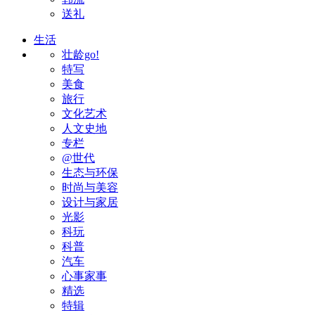
送礼
生活
壮龄go!
特写
美食
旅行
文化艺术
人文史地
专栏
@世代
生态与环保
时尚与美容
设计与家居
光影
科玩
科普
汽车
心事家事
精选
特辑