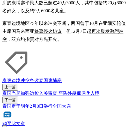
所的柬埔寨平民人数已超过40万3000人，其中包括约20万8000
名妇女，以及约9万6000名儿童。
柬泰边境地区今年以来冲突不断，两国曾于10月在亚细安轮值
主席国马来西亚
签署停火协议
，但12月7日起
再次爆发激烈冲
突
，双方均指责对方先开火。
泰柬边境冲突
空袭
泰国
柬埔寨
上一篇
泰国当局加强边检入关审查 严防外籍雇佣兵入境
下一篇
泰国定于明年2月8日举行全国大选
购买此文章