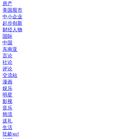
房产
美国股市
中小企业
起步创新
财经人物
国际
中国
东南亚
言论
社论
评论
交流站
漫画
娱乐
明星
影视
音乐
韩流
送礼
生活
壮龄go!