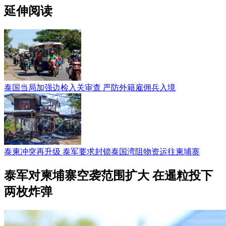
延伸阅读
泰国当局加强边检入关审查 严防外籍雇佣兵入境
泰柬冲突再升级 泰军要求封锁泰国湾阻物资运往柬埔寨
泰军对柬埔寨空袭范围扩大 在暹粒投下
两枚炸弹