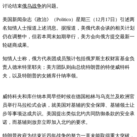
讨论结束
俄乌战争
的问题。
美国新闻杂志《政治》（Politico）星期三（12月17日）引述两
名知情人士报道上述消息。据报道，美俄代表会谈的相关计划
仍在调整中，但若本周末如期举行，美方会向俄方提交最新一
轮磋商成果。
知情人士称，俄方代表团成员预计包括俄罗斯主权财富基金负
责人德米特里耶夫；美方团队则由总统特朗普的特使威特科
夫，以及特朗普的女婿库什纳率领。
威特科夫和库什纳本周早些时候在德国柏林与乌克兰及欧洲官
员举行马拉松式会谈，就美国对基辅的安全保障、基辅领土让
步等事项达成共识。美国提出类似北约共同防御条款的安全承
诺，而基辅则放弃立即加入北约的要求。
特朗普政府为结束近四年战争的努力一直未能取得重大突破，