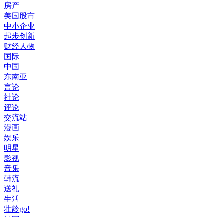
房产
美国股市
中小企业
起步创新
财经人物
国际
中国
东南亚
言论
社论
评论
交流站
漫画
娱乐
明星
影视
音乐
韩流
送礼
生活
壮龄go!