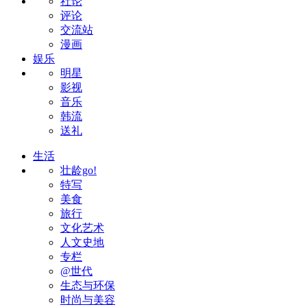
社论
评论
交流站
漫画
娱乐
明星
影视
音乐
韩流
送礼
生活
壮龄go!
特写
美食
旅行
文化艺术
人文史地
专栏
@世代
生态与环保
时尚与美容