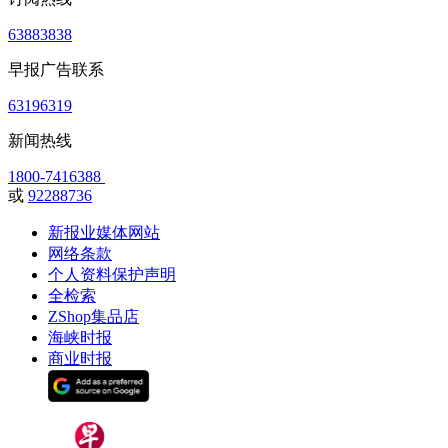
63883838
早报广告联系
63196319
新闻热线
1800-7416388
或
92288736
新报业媒体网站
网络条款
个人资料保护声明
全检索
ZShop集品店
海峡时报
商业时报