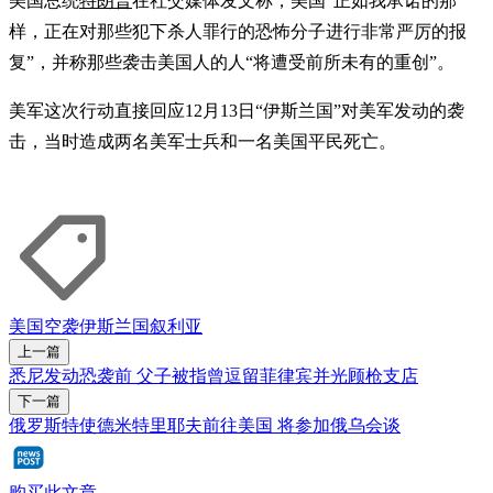
美国总统
特朗普
在社交媒体发文称，美国“正如我承诺的那
样，正在对那些犯下杀人罪行的恐怖分子进行非常严厉的报
复”，并称那些袭击美国人的人“将遭受前所未有的重创”。
美军这次行动直接回应12月13日“伊斯兰国”对美军发动的袭
击，当时造成两名美军士兵和一名美国平民死亡。
美国
空袭
伊斯兰国
叙利亚
上一篇
悉尼发动恐袭前 父子被指曾逗留菲律宾并光顾枪支店
下一篇
俄罗斯特使德米特里耶夫前往美国 将参加俄乌会谈
购买此文章