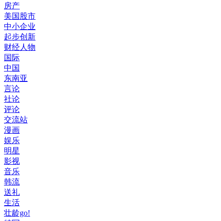
房产
美国股市
中小企业
起步创新
财经人物
国际
中国
东南亚
言论
社论
评论
交流站
漫画
娱乐
明星
影视
音乐
韩流
送礼
生活
壮龄go!