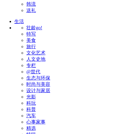
韩流
送礼
生活
壮龄go!
特写
美食
旅行
文化艺术
人文史地
专栏
@世代
生态与环保
时尚与美容
设计与家居
光影
科玩
科普
汽车
心事家事
精选