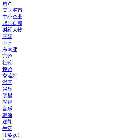
房产
美国股市
中小企业
起步创新
财经人物
国际
中国
东南亚
言论
社论
评论
交流站
漫画
娱乐
明星
影视
音乐
韩流
送礼
生活
壮龄go!