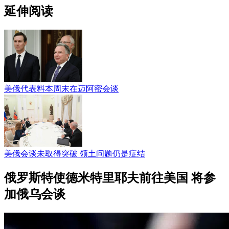
延伸阅读
美俄代表料本周末在迈阿密会谈
美俄会谈未取得突破 领土问题仍是症结
俄罗斯特使德米特里耶夫前往美国 将参
加俄乌会谈