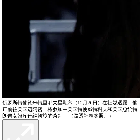
俄罗斯特使德米特里耶夫星期六（12月20日）在社媒透露，他
正前往美国迈阿密，将参加由美国特使威特科夫和美国总统特
朗普女婿库什纳斡旋的谈判。 （路透社档案照片）