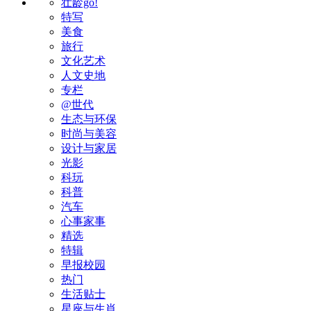
壮龄go!
特写
美食
旅行
文化艺术
人文史地
专栏
@世代
生态与环保
时尚与美容
设计与家居
光影
科玩
科普
汽车
心事家事
精选
特辑
早报校园
热门
生活贴士
星座与生肖