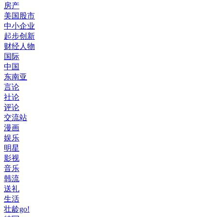
房产
美国股市
中小企业
起步创新
财经人物
国际
中国
东南亚
言论
社论
评论
交流站
漫画
娱乐
明星
影视
音乐
韩流
送礼
生活
壮龄go!