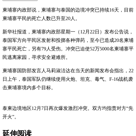
柬埔寨内政部说，柬埔寨与泰国的边境冲突已持续16天，目前
柬埔寨平民的死亡人数已升至20人。
新华社报道，柬埔寨内政部星期一（12月22日）发布公告说，
泰国军方向平民区发射和投掷各种弹药，至今已造成20名柬埔
寨平民死亡，另有79人受伤。冲突已迫使52万5000名柬埔寨平
民逃离家园，寻求安全避难所。
柬埔寨国防部发言人马莉淑洁达在当天的新闻发布会指出，22
日上午，泰国军队仍继续使用火炮、坦克、毒气、F-16战机袭
击柬埔寨境内多个目标。
泰柬边境地区12月7日再次爆发激烈冲突。双方均指责对方“先
开火”。
延伸阅读