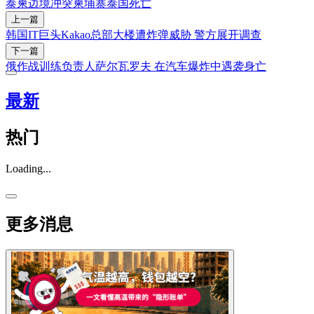
泰柬边境冲突
柬埔寨
泰国
死亡
上一篇
韩国IT巨头Kakao总部大楼遭炸弹威胁 警方展开调查
下一篇
俄作战训练负责人萨尔瓦罗夫 在汽车爆炸中遇袭身亡
最新
热门
Loading...
更多消息