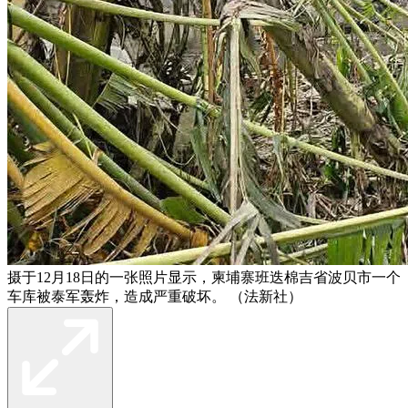
摄于12月18日的一张照片显示，柬埔寨班迭棉吉省波贝市一个
车库被泰军轰炸，造成严重破坏。 （法新社）