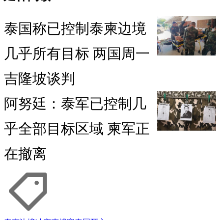
泰国称已控制泰柬边境
几乎所有目标 两国周一
吉隆坡谈判
阿努廷：泰军已控制几
乎全部目标区域 柬军正
在撤离