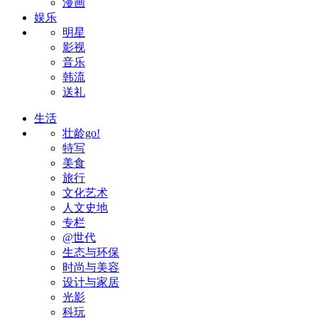
漫画
娱乐
明星
影视
音乐
韩流
送礼
生活
壮龄go!
特写
美食
旅行
文化艺术
人文史地
专栏
@世代
生态与环保
时尚与美容
设计与家居
光影
科玩