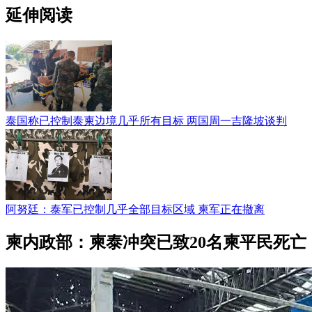
延伸阅读
泰国称已控制泰柬边境几乎所有目标 两国周一吉隆坡谈判
阿努廷：泰军已控制几乎全部目标区域 柬军正在撤离
柬内政部：柬泰冲突已致20名柬平民死亡