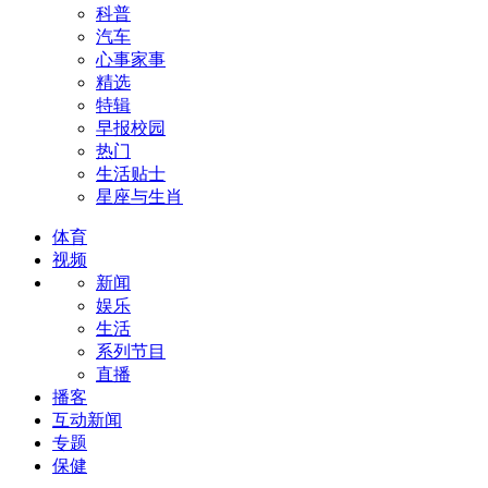
科普
汽车
心事家事
精选
特辑
早报校园
热门
生活贴士
星座与生肖
体育
视频
新闻
娱乐
生活
系列节目
直播
播客
互动新闻
专题
保健