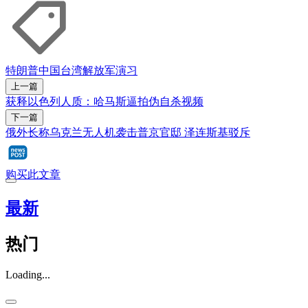
特朗普
中国
台湾
解放军
演习
上一篇
获释以色列人质：哈马斯逼拍伪自杀视频
下一篇
俄外长称乌克兰无人机袭击普京官邸 泽连斯基驳斥
购买此文章
最新
热门
Loading...