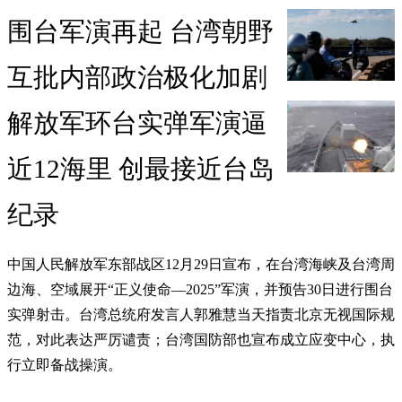
围台军演再起 台湾朝野
互批内部政治极化加剧
解放军环台实弹军演逼
近12海里 创最接近台岛
纪录
中国人民解放军东部战区12月29日宣布，在台湾海峡及台湾周
边海、空域展开“正义使命—2025”军演，并预告30日进行围台
实弹射击。台湾总统府发言人郭雅慧当天指责北京无视国际规
范，对此表达严厉谴责；台湾国防部也宣布成立应变中心，执
行立即备战操演。