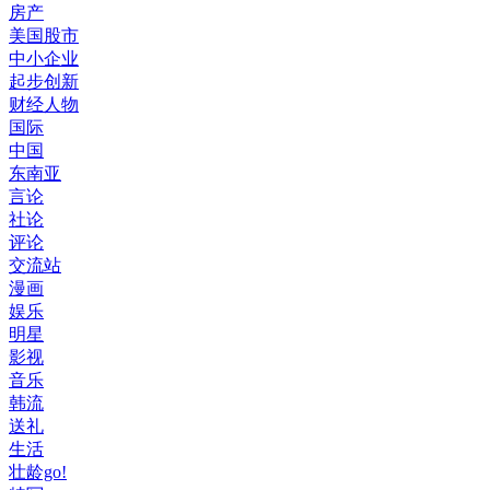
房产
美国股市
中小企业
起步创新
财经人物
国际
中国
东南亚
言论
社论
评论
交流站
漫画
娱乐
明星
影视
音乐
韩流
送礼
生活
壮龄go!