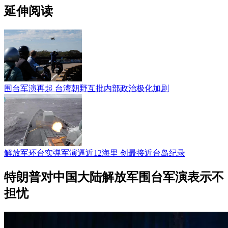
延伸阅读
围台军演再起 台湾朝野互批内部政治极化加剧
解放军环台实弹军演逼近12海里 创最接近台岛纪录
特朗普对中国大陆解放军围台军演表示不
担忧