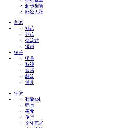
起步创新
财经人物
言论
社论
评论
交流站
漫画
娱乐
明星
影视
音乐
韩流
送礼
生活
壮龄go!
特写
美食
旅行
文化艺术