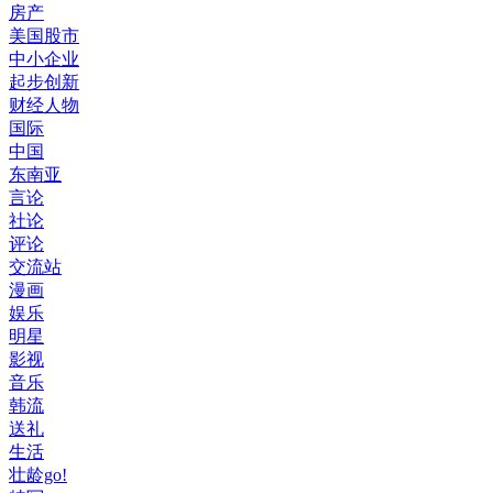
房产
美国股市
中小企业
起步创新
财经人物
国际
中国
东南亚
言论
社论
评论
交流站
漫画
娱乐
明星
影视
音乐
韩流
送礼
生活
壮龄go!