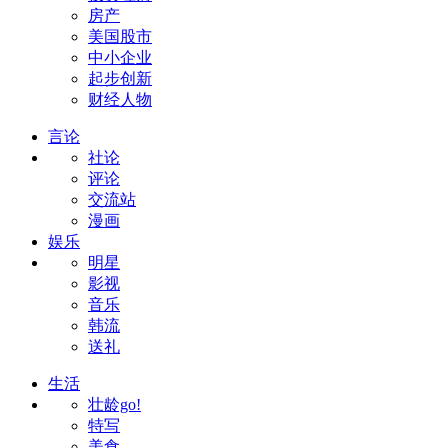
房产
美国股市
中小企业
起步创新
财经人物
言论
社论
评论
交流站
漫画
娱乐
明星
影视
音乐
韩流
送礼
生活
壮龄go!
特写
美食