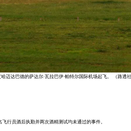
度艾哈迈达巴德的萨达尔·瓦拉巴伊·帕特尔国际机场起飞。 （路透
名飞行员酒后执勤并两次酒精测试均未通过的事件。