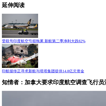
延伸阅读
受联号印度航空亏损拖累 新航第二季净利大跌82%
印航据传正寻求新航与塔塔集团提供14.8亿元资金
知情者：加拿大要求印度航空调查飞行员