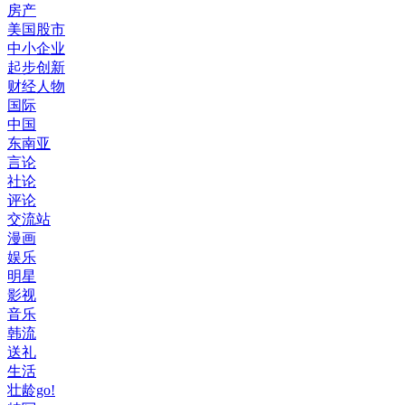
房产
美国股市
中小企业
起步创新
财经人物
国际
中国
东南亚
言论
社论
评论
交流站
漫画
娱乐
明星
影视
音乐
韩流
送礼
生活
壮龄go!