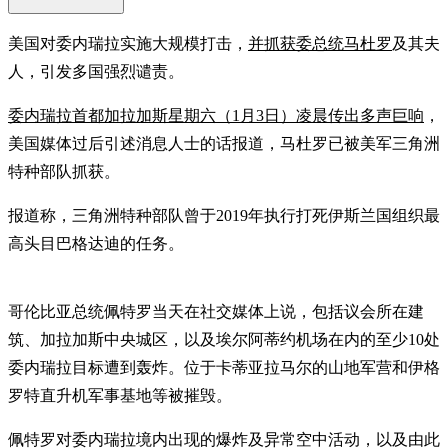
美国对委内瑞拉实施大规模打击，
并抓获委总统
马杜罗
及其夫
人，引发多国强烈谴责。
委内瑞拉首都加拉加斯星期六（1月3日）凌晨传出多声巨响
，
美国媒体过后引述消息人士的话报道，马杜罗已被美军三角洲
特种部队抓获。
报道称，三角洲特种部队曾于2019年执行打死伊斯兰国组织最
高头目巴格达迪的任务。
哥伦比亚总统佩特罗当天在社交媒体上说，包括议会所在建
筑、加拉加斯中央城区，以及埃尔阿蒂约机场在内的至少10处
委内瑞拉目标遭到轰炸。位于卡蒂亚拉马尔的山地军营和伊格
罗特直升机军事基地等被摧毁。
佩特罗对委内瑞拉境内出现的爆炸及异常空中活动，以及由此