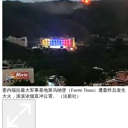
委内瑞拉最大军事基地第乌纳堡（Fuerte Tiuna）遭轰炸后发生
大火，滚滚浓烟直冲云霄。 （法新社）