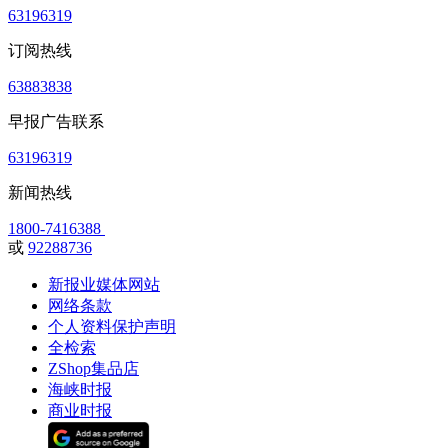
63196319
订阅热线
63883838
早报广告联系
63196319
新闻热线
1800-7416388
或
92288736
新报业媒体网站
网络条款
个人资料保护声明
全检索
ZShop集品店
海峡时报
商业时报