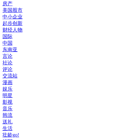
房产
美国股市
中小企业
起步创新
财经人物
国际
中国
东南亚
言论
社论
评论
交流站
漫画
娱乐
明星
影视
音乐
韩流
送礼
生活
壮龄go!