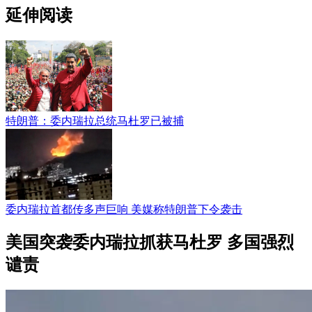
延伸阅读
特朗普：委内瑞拉总统马杜罗已被捕
委内瑞拉首都传多声巨响 美媒称特朗普下令袭击
美国突袭委内瑞拉抓获马杜罗 多国强烈
谴责