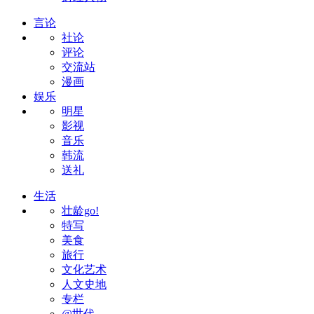
言论
社论
评论
交流站
漫画
娱乐
明星
影视
音乐
韩流
送礼
生活
壮龄go!
特写
美食
旅行
文化艺术
人文史地
专栏
@世代