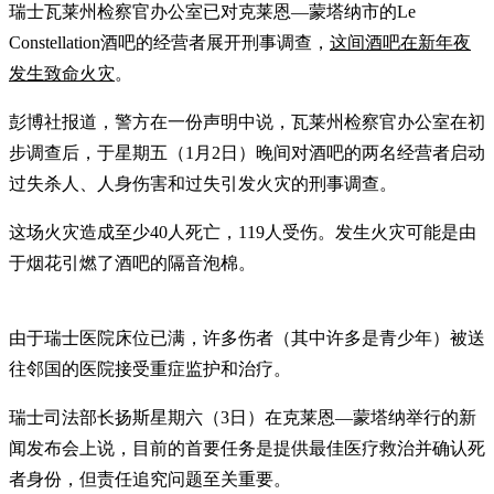
瑞士瓦莱州检察官办公室已对克莱恩—蒙塔纳市的Le
Constellation酒吧的经营者展开刑事调查，
这间酒吧在新年夜
发生致命火灾
。
彭博社报道，警方在一份声明中说，瓦莱州检察官办公室在初
步调查后，于星期五（1月2日）晚间对酒吧的两名经营者启动
过失杀人、人身伤害和过失引发火灾的刑事调查。
这场火灾造成至少40人死亡，119人受伤。发生火灾可能是由
于烟花引燃了酒吧的隔音泡棉。
由于瑞士医院床位已满，许多伤者（其中许多是青少年）被送
往邻国的医院接受重症监护和治疗。
瑞士司法部长扬斯星期六（3日）在克莱恩—蒙塔纳举行的新
闻发布会上说，目前的首要任务是提供最佳医疗救治并确认死
者身份，但责任追究问题至关重要。