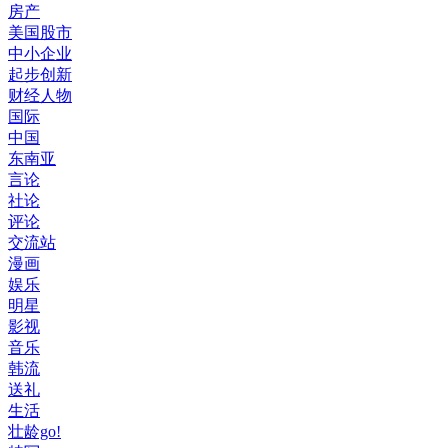
房产
美国股市
中小企业
起步创新
财经人物
国际
中国
东南亚
言论
社论
评论
交流站
漫画
娱乐
明星
影视
音乐
韩流
送礼
生活
壮龄go!