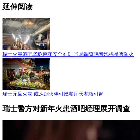
延伸阅读
瑞士火患酒吧坚称遵守安全准则 当局调查隔音泡棉是否防火
瑞士元旦火灾 或从烟火棒引燃餐厅天花板引起
瑞士警方对新年火患酒吧经理展开调查