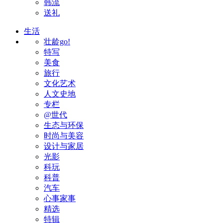
韩流
送礼
生活
壮龄go!
特写
美食
旅行
文化艺术
人文史地
专栏
@世代
生态与环保
时尚与美容
设计与家居
光影
科玩
科普
汽车
心事家事
精选
特辑