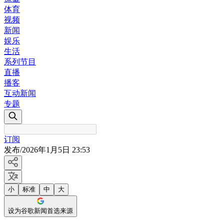
体育
视频
新闻
娱乐
生活
系列节目
直播
播客
互动新闻
专题
订阅
发布
/
2026年1月5日 23:53
小
标准
中
大
设为谷歌新闻首选来源