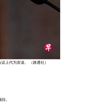
议上代为宣读。 （路透社）
瑞拉。