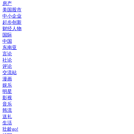
房产
美国股市
中小企业
起步创新
财经人物
国际
中国
东南亚
言论
社论
评论
交流站
漫画
娱乐
明星
影视
音乐
韩流
送礼
生活
壮龄go!