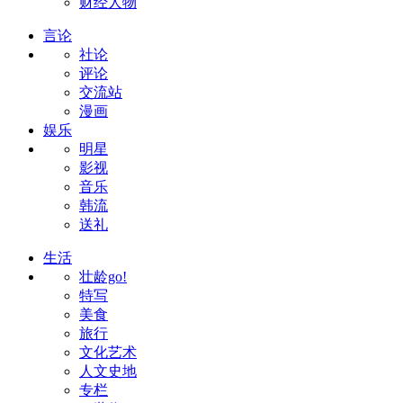
财经人物
言论
社论
评论
交流站
漫画
娱乐
明星
影视
音乐
韩流
送礼
生活
壮龄go!
特写
美食
旅行
文化艺术
人文史地
专栏