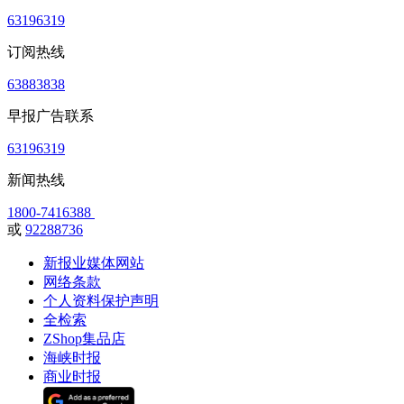
63196319
订阅热线
63883838
早报广告联系
63196319
新闻热线
1800-7416388
或
92288736
新报业媒体网站
网络条款
个人资料保护声明
全检索
ZShop集品店
海峡时报
商业时报