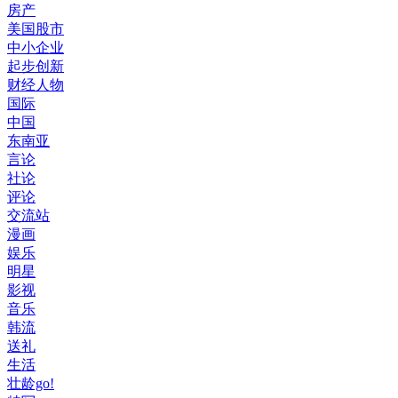
房产
美国股市
中小企业
起步创新
财经人物
国际
中国
东南亚
言论
社论
评论
交流站
漫画
娱乐
明星
影视
音乐
韩流
送礼
生活
壮龄go!