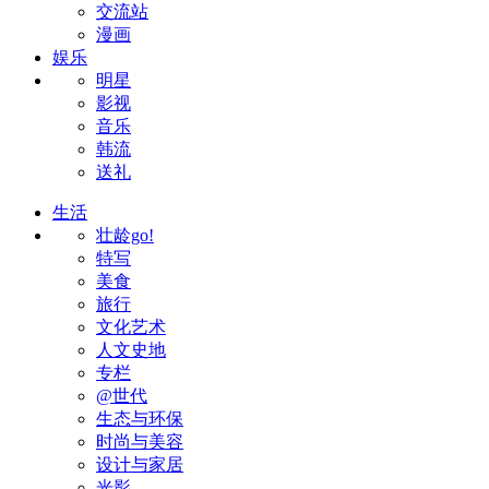
交流站
漫画
娱乐
明星
影视
音乐
韩流
送礼
生活
壮龄go!
特写
美食
旅行
文化艺术
人文史地
专栏
@世代
生态与环保
时尚与美容
设计与家居
光影