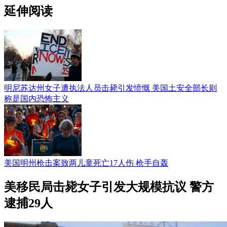
延伸阅读
明尼苏达州女子遭执法人员击毙引发愤慨 美国土安全部长则
称是国内恐怖主义
美国明州枪击案致两儿童死亡17人伤 枪手自轰
美移民局击毙女子引发大规模抗议 警方
逮捕29人