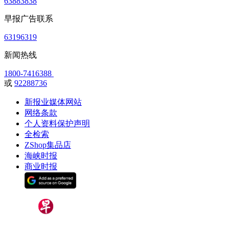
63883838
早报广告联系
63196319
新闻热线
1800-7416388
或
92288736
新报业媒体网站
网络条款
个人资料保护声明
全检索
ZShop集品店
海峡时报
商业时报