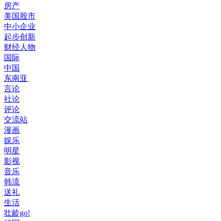
房产
美国股市
中小企业
起步创新
财经人物
国际
中国
东南亚
言论
社论
评论
交流站
漫画
娱乐
明星
影视
音乐
韩流
送礼
生活
壮龄go!