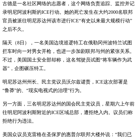
古德是一名社区网络的志愿者，这个网络负责追踪、监控并记
录明尼阿波利斯的ICE行动。她的死亡发生在大约2000名联邦
官员被派往明尼苏达州该市进行ICE“有史以来最大规模行动”
之后不久。
隔天（8日），一名美国边境巡逻特工在俄勒冈州波特兰试图
拦车时向一对男女开枪，也进一步加剧联邦与州的紧张关系。
不过，美国国土安全部却称，这名驾驶员试图“将车辆作为武
器”，企图碾压特工。
明尼苏达州州长、民主党议员沃尔兹谴责，ICE这次部署是
“鲁莽”的、“现实电视式的治理”行为。
另一方面，三名明尼苏达州的国会民主党议员，星期六上午前
往明尼阿波利斯附近的ICE区域总部，遭拒绝入内。议员们称
拒绝行为违法。
美国众议员克雷格在圣保罗的惠普尔联邦大楼外说：“我们已