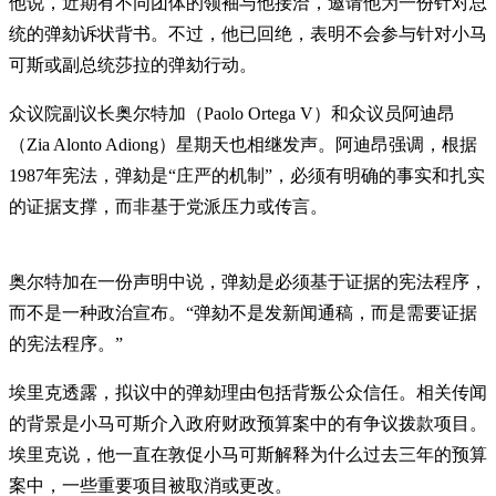
他说，近期有不同团体的领袖与他接洽，邀请他为一份针对总
统的弹劾诉状背书。不过，他已回绝，表明不会参与针对小马
可斯或副总统莎拉的弹劾行动。
众议院副议长奥尔特加（Paolo Ortega V）和众议员阿迪昂
（Zia Alonto Adiong）星期天也相继发声。阿迪昂强调，根据
1987年宪法，弹劾是“庄严的机制”，必须有明确的事实和扎实
的证据支撑，而非基于党派压力或传言。
奥尔特加在一份声明中说，弹劾是必须基于证据的宪法程序，
而不是一种政治宣布。“弹劾不是发新闻通稿，而是需要证据
的宪法程序。”
埃里克透露，拟议中的弹劾理由包括背叛公众信任。相关传闻
的背景是小马可斯介入政府财政预算案中的有争议拨款项目。
埃里克说，他一直在敦促小马可斯解释为什么过去三年的预算
案中，一些重要项目被取消或更改。