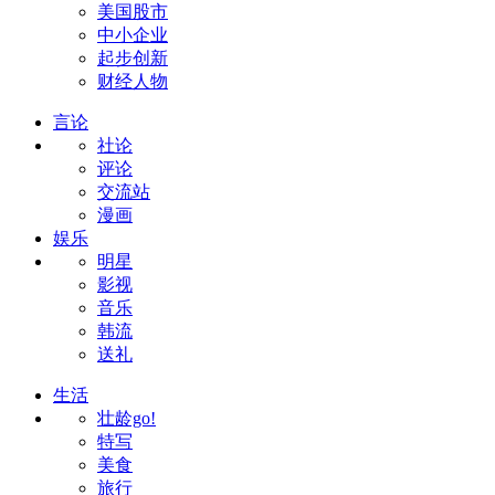
美国股市
中小企业
起步创新
财经人物
言论
社论
评论
交流站
漫画
娱乐
明星
影视
音乐
韩流
送礼
生活
壮龄go!
特写
美食
旅行