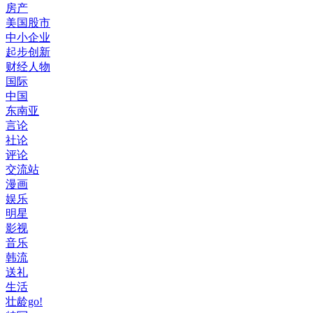
房产
美国股市
中小企业
起步创新
财经人物
国际
中国
东南亚
言论
社论
评论
交流站
漫画
娱乐
明星
影视
音乐
韩流
送礼
生活
壮龄go!