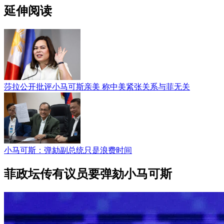
延伸阅读
莎拉公开批评小马可斯亲美 称中美紧张关系与菲无关
小马可斯：弹劾副总统只是浪费时间
菲政坛传有议员要弹劾小马可斯