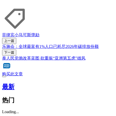
菲律宾
小马可斯
弹劾
上一篇
乐施会：全球最富有1%人口已耗尽2026年碳排放份额
下一篇
泰人民党抛改革蓝图 欲重振“亚洲第五虎”雄风
购买此文章
最新
热门
Loading...